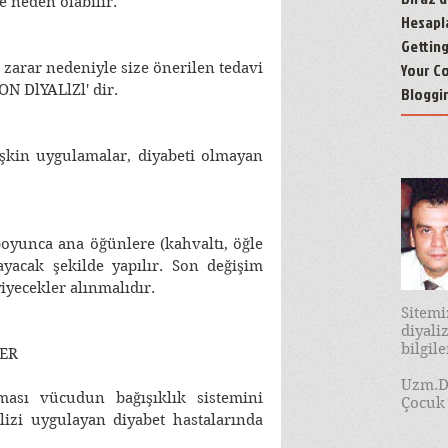
e neden olabilir. 
Hesapl
Gettin
 zarar nedeniyle size önerilen tedavi 
Your C
N DlYALlZl' dir. 
Bloggi
lişkin uygulamalar, diyabeti olmayan 
boyunca ana öğünlere (kahvaltı, öğle 
yacak şekilde yapılır. Son değişim 
iyecekler alınmalıdır. 
Sitem
diyal
bilgil
ER
Uzm.D
ası vücudun bağışıklık sistemini 
Çocuk 
alizi uygulayan diyabet hastalarında 
 