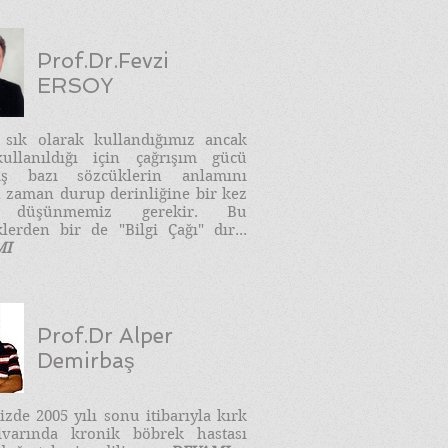
Prof.Dr.Fevzi
ERSOY
e sık olarak kullandığımız ancak
ullanıldığı için çağrışım gücü
ış bazı sözcüklerin anlamını
 zaman durup derinliğine bir kez
 düşünmemiz gerekir. Bu
lerden bir de "Bilgi Çağı" dır...
MI
Prof.Dr Alper
Demirbaş
zde 2005 yılı sonu itibarıyla kırk
ivarında kronik böbrek hastası