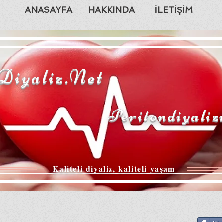
ANASAYFA
HAKKINDA
İLETİŞİM
Diyaliz.Net
Peritondiyaliz
Kaliteli diyaliz, kaliteli yaşam