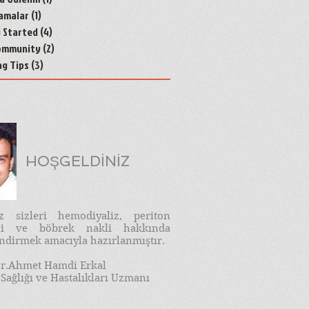
amalar
(1)
1 yazı
g Started
(4)
4 yazı
ommunity
(2)
2 yazı
ng Tips
(3)
3 yazı
HOŞGELDİNİZ
iz sizleri hemodiyaliz, periton
izi ve böbrek nakli hakkında
endirmek amacıyla hazırlanmıştır.
r.Ahmet Hamdi Erkal
Sağlığı ve Hastalıkları Uzmanı