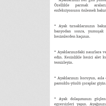
 * Ayaklarınızı her gün yumuşak bir sabun ve ılık su ile yıkayın. 
Özellikle parmak araları
enfeksiyonunu önlemek bakım
* Ayak tırnaklarınızın bakım
banyodan sonra, yumuşak 
kesimlerden kaçının. 
* Ayaklarınızdaki nasırlara v
edin. Kesinlikle kesici alet 
temizleyin. 
* Ayaklarınızı koruyun, asla 
pamuklu-yünlü çoraplar giyin.
* Ayak dolaşımınızı güçle
egzersizleri yapın. Ayağını