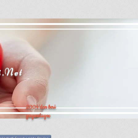
i.Net
2004'den beri
yayındayız