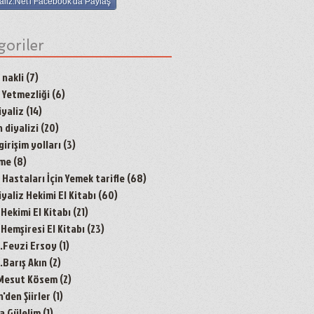
aliz.Net'i Facebook'da Paylaş
goriler
 nakli
(7)
7 yazı
 Yetmezliği
(6)
6 yazı
yaliz
(14)
14 yazı
 diyalizi
(20)
20 yazı
irişim yolları
(3)
3 yazı
nme
(8)
8 yazı
Hastaları İçin Yemek tarifle
(68)
68 yazı
aliz Hekimi El Kitabı
(60)
60 yazı
 Hekimi El Kitabı
(21)
21 yazı
 Hemşiresi El Kitabı
(23)
23 yazı
r.Fevzi Ersoy
(1)
1 yazı
.Barış Akın
(2)
2 yazı
 Mesut Kösem
(2)
2 yazı
den Şiirler
(1)
1 yazı
a Gülelim
(1)
1 yazı