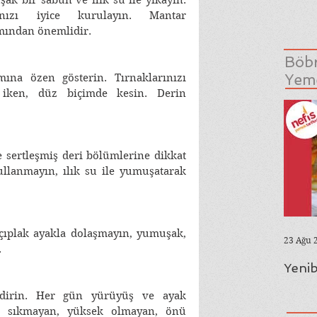
nızı iyice kurulayın. Mantar 
ından önemlidir.  
Böbr
Yeme
ına özen gösterin. Tırnaklarınızı 
iken, düz biçimde kesin. Derin 
e sertleşmiş deri bölümlerine dikkat 
kullanmayın, ılık su ile yumuşatarak 
çıplak ayakla dolaşmayın, yumuşak, 
23 Ağu 
 
Yenib
ndirin. Her gün yürüyüş ve ayak 
zı sıkmayan, yüksek olmayan, önü 