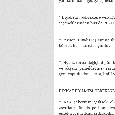
yaraların daha geç iyileşmesin
* Diyabetin böbreklere verdiği
seçeneklerinden biri de PERİTO
* Periton Diyalizi işlemine i
böbrek hastalarıyla aynıdır. 
* Diyaliz torba değişimi gün 
ve akşam yemeklerine) rastla
gece yapıldıkdan sonra, hafif y
DİKKAT EDİLMESİ GEREKENL
* Kan şekerinin yüksek olm
zayıflatır. Bu da periton diy
enfeksiyon riskini arttırabilir.