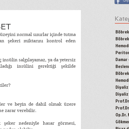
Diy
Kate
BET
Böbrek
üzeyini normal sınırlar içinde tutma 
Böbrek
an şekeri miktarını kontrol eden 
Hemodi
Periton
Damar g
 insülin salgılayamaz, ya da yetersiz 
Besle
ladığı insülini gerektiği şekilde 
Böbrek 
Hemodiy
iler?
Diyaliz
Diyaliz
Prof.D
zler ve beyin de dahil olmak üzere 
Prof.Dr
zarar verebilir. 
Op.Dr.
Gökmen'
 şeker nedeniyle hasar görmesi, 
Biraz d