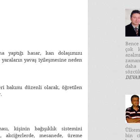
​Benc
çok k
a yaptığı hasar, kan dolaşımını 
azalm
e yaraların yavaş iyileşmesine neden 
zaman
daha
sözcük
DEVA
ri bakımı düzenli olarak, öğretilen 
. 
ı, kişinin bağışıklık sistemini 
Ülkemi
bin c
da, akciğerlerde, mesanede, üreme 