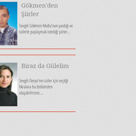
Gökmen'den
Şiirler
Sevgili Gökmen Mutlu'nun yazdığı ve
sizlerle paylaşmak istediği şiirler...
Biraz da Gülelim
Sevgili Derya'nın sizler için seçtiği
fıkralara bu bölümden
ulaşabilirsiniz....