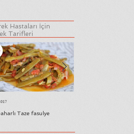
ek Hastaları İçin
k Tarifleri
2017
23 Ağu 2017
aharlı Taze fasulye
Yaprak Sarması