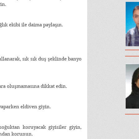
in. 
ğlık ekibi ile daima paylaşın. 
llanarak, sık sık duş şeklinde banyo 
yara oluşmamasına dikkat edin.
 yaparken eldiven giyin. 
oğuktan koruyacak giyisiler giyin, 
ından korunun. 