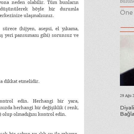
bulund
yona neden olabilir. Tüm bunların 
i düşünülerek böyle bir durumla 
Öne 
rkezinize ulaşmalısınız. 
z sürece (hijyen, asepsi, el yıkama, 
kış yeri pansumanı gibi) sorunsuz ve 
 dikkat etmelidir. 
29 Ağu 
ntrol edin. Herhangi bir yara, 
Diyal
ızda herhangi bir değişiklik ( renk, 
Bağla
 ) olup olmadığını kontrol edin. 