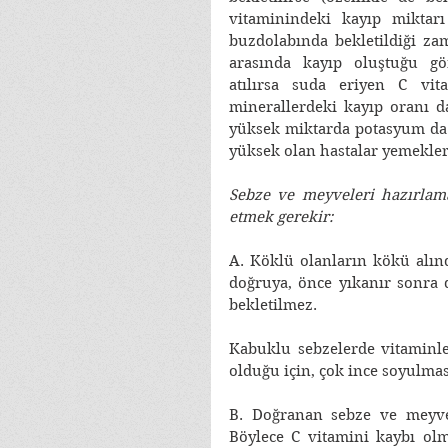
vitaminindeki kayıp miktarı 
buzdolabında bekletildiği za
arasında kayıp oluştuğu gö
atılırsa suda eriyen C vit
minerallerdeki kayıp oranı d
yüksek miktarda potasyum da 
yüksek olan hastalar yemekler
Sebze ve meyveleri hazırlama
etmek gerekir: 
A. Köklü olanların kökü alınd
doğruya, önce yıkanır sonra 
bekletilmez. 
Kabuklu sebzelerde vitaminle
olduğu için, çok ince soyulmas
B. Doğranan sebze ve meyvele
Böylece C vitamini kaybı ol