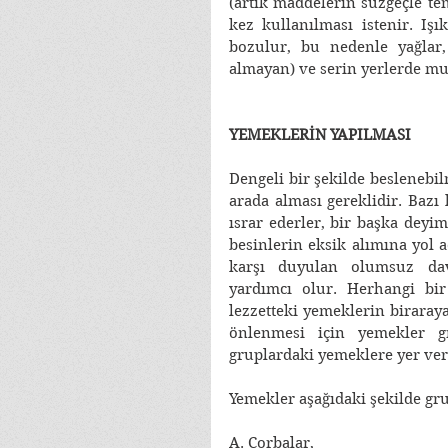
(artık maddelerin süzgeçle te
kez kullanılması istenir. Iş
bozulur, bu nedenle yağlar, 
almayan) ve serin yerlerde mu
YEMEKLERİN YAPILMASI
Dengeli bir şekilde beslenebilm
arada alması gereklidir. Bazı
ısrar ederler, bir başka deyi
besinlerin eksik alımına yol a
karşı duyulan olumsuz dav
yardımcı olur. Herhangi bir
lezzetteki yemeklerin biraraya
önlenmesi için yemekler gru
gruplardaki yemeklere yer veri
Yemekler aşağıdaki şekilde gru
A. Çorbalar, 