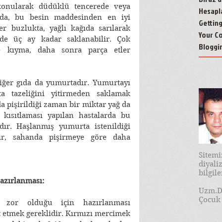
konularak düdüklü tencerede veya 
Hesapl
nda, bu besin maddesinden en iyi 
Gettin
ler buzlukta, yağlı kağıda sarılarak 
Your C
'de üç ay kadar saklanabilir. Çok 
Bloggi
e kıyma, daha sonra parça etler 
iğer gıda da yumurtadır. Yumurtayı 
a tazeliğini yitirmeden saklamak 
işirildiği zaman bir miktar yağ da 
 kısıtlaması yapılan hastalarda bu 
r. Haşlanmış yumurta istenildiği 
lir, sahanda pişirmeye göre daha 
Sitem
diyal
bilgil
azırlanması:
Uzm.D
Çocuk 
mi zor olduğu için hazırlanması 
t etmek gereklidir. Kırmızı mercimek 