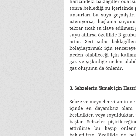
haricindeki baklagiller oda ısıs
sonra beklediği su içerisinde p
unsurları bu suya geçmiştir.
isteniyorsa, haşlama suyunu
tekrar sıcak su ilave edilmesi 
suyu atılırsa özellikle B grub
artar. Sert sular baklagiller
kolaylaştırmak için tencerey
neden olabileceği için kullan
gaz ve şişkinliğe neden olabi
gaz oluşumu da önlenir. 
3. Sebzelerin Yemek için Hazı
Sebze ve meyveler vitamin ve 
içinde en dayanıksız olanı 
kesildikten veya soyulduktan 
başlar. Sebzeler pişirileceği
ettirilirse bu kayıp önlen
bekletilirse (özellikle de be