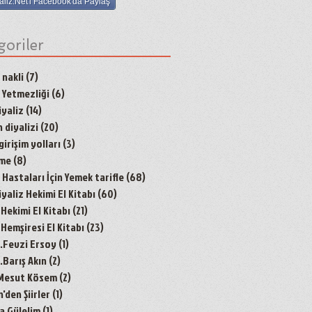
aliz.Net'i Facebook'da Paylaş
goriler
 nakli
(7)
7 yazı
 Yetmezliği
(6)
6 yazı
yaliz
(14)
14 yazı
 diyalizi
(20)
20 yazı
irişim yolları
(3)
3 yazı
nme
(8)
8 yazı
Hastaları İçin Yemek tarifle
(68)
68 yazı
aliz Hekimi El Kitabı
(60)
60 yazı
 Hekimi El Kitabı
(21)
21 yazı
 Hemşiresi El Kitabı
(23)
23 yazı
r.Fevzi Ersoy
(1)
1 yazı
.Barış Akın
(2)
2 yazı
 Mesut Kösem
(2)
2 yazı
den Şiirler
(1)
1 yazı
a Gülelim
(1)
1 yazı