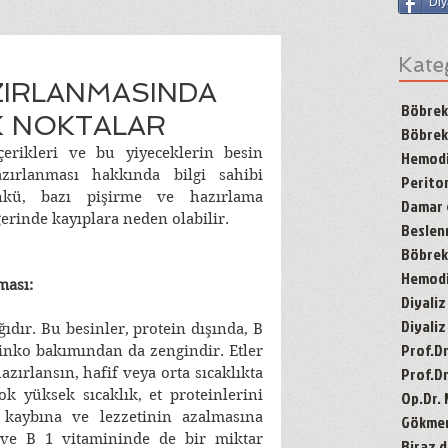
Diy
Kate
ZIRLANMASINDA
Böbrek
K NOKTALAR
Böbrek
çerikleri ve bu yiyeceklerin besin 
Hemodi
zırlanması hakkında bilgi sahibi 
Periton
kü, bazı pişirme ve hazırlama 
Damar g
erinde kayıplara neden olabilir. 
Besle
Böbrek 
Hemodiy
ması:
Diyaliz
Diyaliz
ğıdır. Bu besinler, protein dışında, B 
Prof.D
inko bakımından da zengindir. Etler 
Prof.Dr
zırlansın, hafif veya orta sıcaklıkta 
ok yüksek sıcaklık, et proteinlerini 
Op.Dr.
 kaybına ve lezzetinin azalmasına 
Gökmen'
 ve B 1 vitamininde de bir miktar 
Biraz d