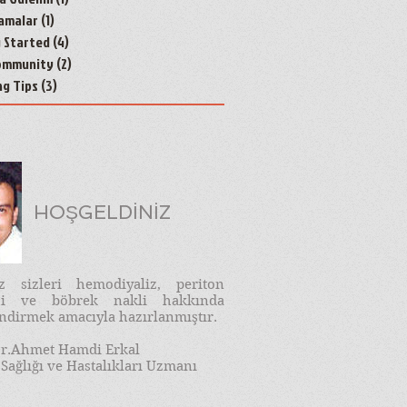
amalar
(1)
1 yazı
g Started
(4)
4 yazı
ommunity
(2)
2 yazı
ng Tips
(3)
3 yazı
HOŞGELDİNİZ
iz sizleri hemodiyaliz, periton
izi ve böbrek nakli hakkında
endirmek amacıyla hazırlanmıştır.
r.Ahmet Hamdi Erkal
Sağlığı ve Hastalıkları Uzmanı