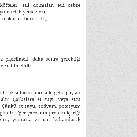
öfteler, etli dolmalar, etli sebze 
 yumurtalı yemekler), 
, makarna, börek vb.), 
 
 pişirilmeli, daha sonra gerektiği 
ve edilmelidir. 
de öz sularını harekete getirip iştah 
 alır. Çorbalara et suyu veya etsu 
r. Çünkü et suyu, sodyum, potasyum 
indir. Eğer çorbanın protein içeriği 
ğurt, yumurta ve süt kullanılarak 