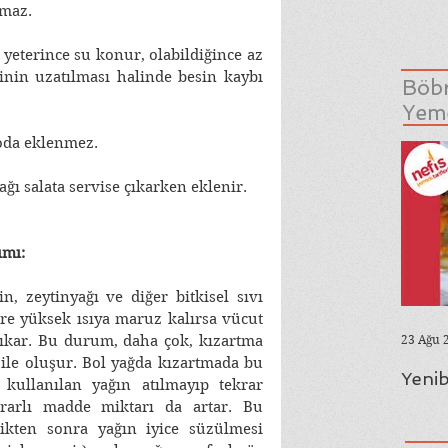
maz. 
 yeterince su konur, olabildiğince az 
sinin uzatılması halinde besin kaybı 
Böbr
Yeme
oda eklenmez. 
ağı salata servise çıkarken eklenir. 
ımı:
n, zeytinyağı ve diğer bitkisel sıvı 
üre yüksek ısıya maruz kalırsa vücut 
23 Ağu 
çıkar. Bu durum, daha çok, kızartma 
 ile oluşur. Bol yağda kızartmada bu 
Yenib
kullanılan yağın atılmayıp tekrar 
ararlı madde miktarı da artar. Bu 
ikten sonra yağın iyice süzülmesi 