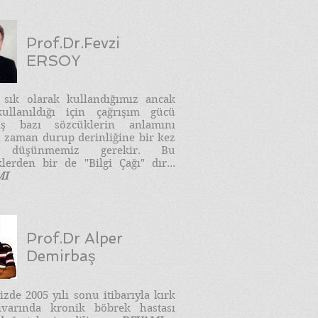
Prof.Dr.Fevzi
ERSOY
e sık olarak kullandığımız ancak
ullanıldığı için çağrışım gücü
ış bazı sözcüklerin anlamını
 zaman durup derinliğine bir kez
 düşünmemiz gerekir. Bu
lerden bir de "Bilgi Çağı" dır...
MI
Prof.Dr Alper
Demirbaş
zde 2005 yılı sonu itibarıyla kırk
ivarında kronik böbrek hastası