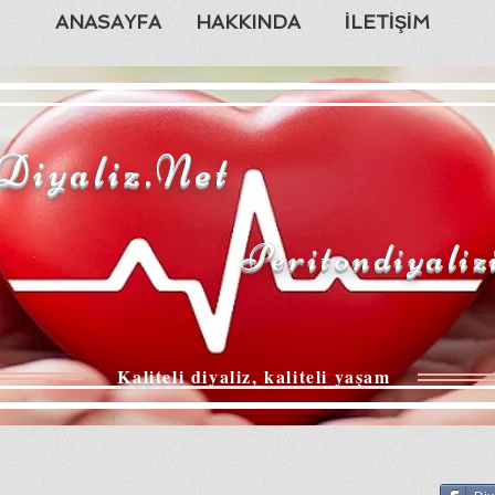
ANASAYFA
HAKKINDA
İLETİŞİM
Diyaliz.Net
Peritondiyaliz
Kaliteli diyaliz, kaliteli yaşam