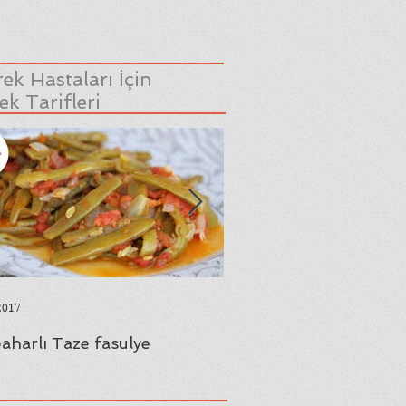
ek Hastaları İçin
k Tarifleri
2017
23 Ağu 2017
aharlı Taze fasulye
Yaprak Sarması