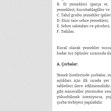
B. Et yemekleri (parça et, k
yemekleri, kurubaklagiller ve
C. Tahıl grubu yemekler (pilav
D. Etsiz taze sebze yemekleri, 
E. Sebze salataları ve püreleri,
F. Tatlılar. 
Kural olarak yemekler tuzsuz
kadar tuz öğünler sırasında ila
A. Çorbalar:
Yemek listelerinde çorbalar, mi
açtıkları için ilk sırada yer
tabletleri ilave edilmemelidi
gibi mineraller yönünden zeng
yükseltilmek isteniyorsa, yo
çorba terbiyesi yapılabilir 