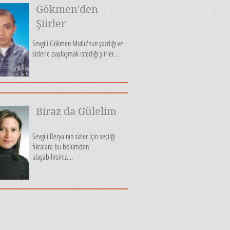
Gökmen'den
Şiirler
Sevgili Gökmen Mutlu'nun yazdığı ve
sizlerle paylaşmak istediği şiirler...
Biraz da Gülelim
Sevgili Derya'nın sizler için seçtiği
fıkralara bu bölümden
ulaşabilirsiniz....