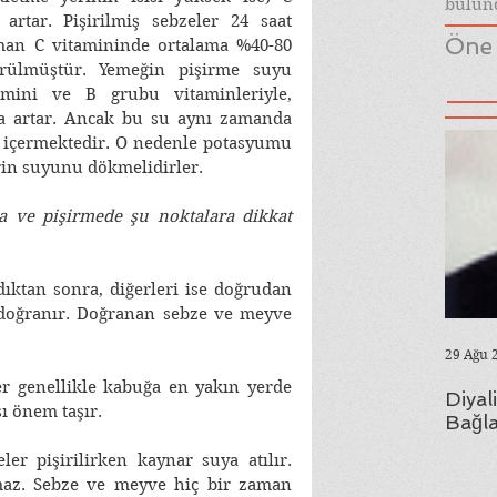
bulund
artar. Pişirilmiş sebzeler 24 saat 
Öne 
man C vitamininde ortalama %40-80 
rülmüştür. Yemeğin pişirme suyu 
amini ve B grubu vitaminleriyle, 
a artar. Ancak bu su aynı zamanda 
içermektedir. O nedenle potasyumu 
in suyunu dökmelidirler. 
 ve pişirmede şu noktalara dikkat 
ıktan sonra, diğerleri ise doğrudan 
doğranır. Doğranan sebze ve meyve 
29 Ağu 
r genellikle kabuğa en yakın yerde 
Diyal
ı önem taşır. 
Bağla
r pişirilirken kaynar suya atılır. 
maz. Sebze ve meyve hiç bir zaman 