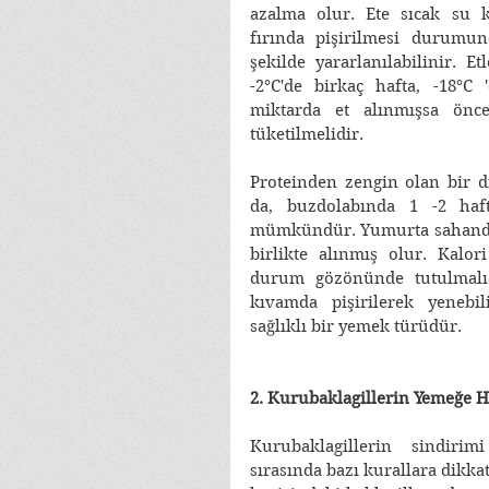
azalma olur. Ete sıcak su 
fırında pişirilmesi durumu
şekilde yararlanılabilinir. Et
-2°C'de birkaç hafta, -18°C 
miktarda et alınmışsa önc
tüketilmelidir. 
Proteinden zengin olan bir d
da, buzdolabında 1 -2 haft
mümkündür. Yumurta sahanda p
birlikte alınmış olur. Kalori
durum gözönünde tutulmalıdı
kıvamda pişirilerek yenebi
sağlıklı bir yemek türüdür. 
2. Kurubaklagillerin Yemeğe H
Kurubaklagillerin sindiri
sırasında bazı kurallara dikka