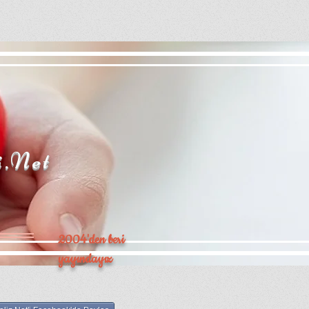
i.Net
2004'den beri
yayındayız