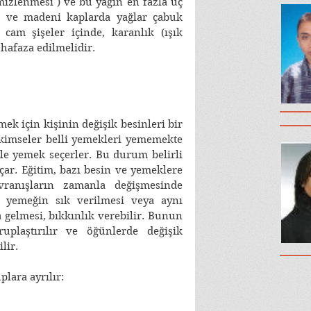
mizlenmesi ) ve bu yağın en fazla üç 
ık ve madeni kaplarda yağlar çabuk 
cam şişeler içinde, karanlık (ışık 
hafaza edilmelidir. 
ek için kişinin değişik besinleri bir 
 kimseler belli yemekleri yememekte 
mle yemek seçerler. Bu durum belirli 
çar. Eğitim, bazı besin ve yemeklere 
ranışların zamanla değişmesinde 
 yemeğin sık verilmesi veya aynı 
 gelmesi, bıkkınlık verebilir. Bunun 
plaştırılır ve öğünlerde değişik 
lir. 
plara ayrılır: