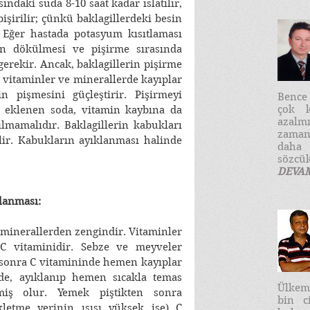
ındaki suda 8-10 saat kadar ıslatılır, 
işirilir; çünkü baklagillerdeki besin 
 Eğer hastada potasyum kısıtlaması 
n dökülmesi ve pişirme sırasında 
gerekir. Ancak, baklagillerin pişirme 
u vitaminler ve minerallerde kayıplar 
in pişmesini güçleştirir. Pişirmeyi 
​Benc
çok k
e eklenen soda, vitamin kaybına da 
azalm
ılmamalıdır. Baklagillerin kabukları 
zaman
lir. Kabukların ayıklanması halinde 
daha
sözcük
DEVA
rlanması:
minerallerden zengindir. Vitaminler 
C vitaminidir. Sebze ve meyveler 
sonra C vitamininde hemen kayıplar 
nde, ayıklanıp hemen sıcakla temas 
Ülkemi
miş olur. Yemek piştikten sonra 
bin c
kletme yerinin ısısı yüksek ise) C 