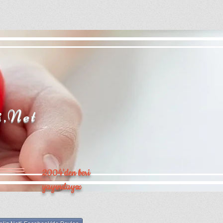
i.Net
2004'den beri
yayındayız