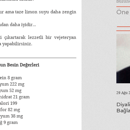
bulund
Öne 
ır ama taze limon suyu daha zengin 
dan daha iyidir...
i çıkartarak lezzetli bir vejeteryan 
 yapabilirsiniz.
un Besin Değerleri
ein 8 gram
syum 222 mg
yum 52 mg
29 Ağu 
idrat 21 gram
alori 199
Diyal
for 82 mg
Bağla
iyum 38 mg
ğ 9 gram