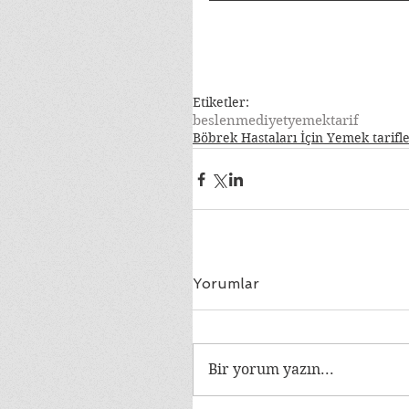
Etiketler:
beslenme
diyet
yemek
tarif
Böbrek Hastaları İçin Yemek tarifl
Yorumlar
Bir yorum yazın...