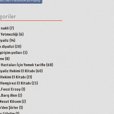
aliz.Net'i Facebook'da Paylaş
goriler
 nakli
(7)
7 yazı
 Yetmezliği
(6)
6 yazı
yaliz
(14)
14 yazı
 diyalizi
(20)
20 yazı
irişim yolları
(3)
3 yazı
nme
(8)
8 yazı
Hastaları İçin Yemek tarifle
(68)
68 yazı
aliz Hekimi El Kitabı
(60)
60 yazı
 Hekimi El Kitabı
(21)
21 yazı
 Hemşiresi El Kitabı
(23)
23 yazı
r.Fevzi Ersoy
(1)
1 yazı
.Barış Akın
(2)
2 yazı
 Mesut Kösem
(2)
2 yazı
den Şiirler
(1)
1 yazı
a Gülelim
(1)
1 yazı