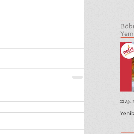
Böbr
Yeme
e
23 Ağu 
Yenib