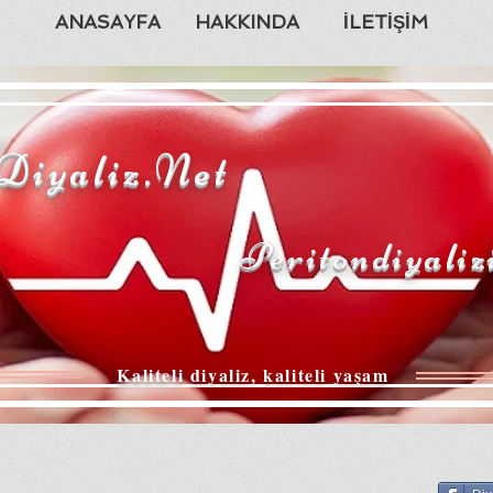
ANASAYFA
HAKKINDA
İLETİŞİM
Diyaliz.Net
Peritondiyaliz
Kaliteli diyaliz, kaliteli yaşam