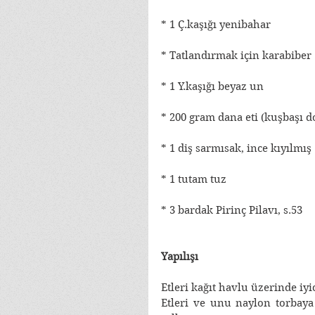
* 1 Ç.kaşığı yenibahar
* Tatlandırmak için karabiber
* 1 Y.kaşığı beyaz un
* 200 gram dana eti (kuşbaşı 
* 1 diş sarmısak, ince kıyılmış
* 1 tutam tuz
* 3 bardak Pirinç Pilavı, s.53
Yapılışı
Etleri kağıt havlu üzerinde iyi
Etleri ve unu naylon torbaya