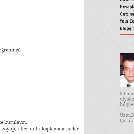
Hesapl
Gettin
Your C
Bloggi
doğranmış)
Sitem
diyal
bilgil
Uzm.D
Çocuk 
ce kurulayın.
 koyup, etler unla kaplanana kadar 