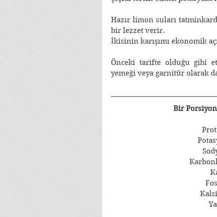
Hazır limon suları tatminkard
bir lezzet verir.
İkisinin karışımı ekonomik açı
Önceki tarifte olduğu gibi et
yemeği veya garnitür olarak da
Bir Porsiyon
Prot
Pota
Sod
Karbonh
K
Fos
Kals
Ya