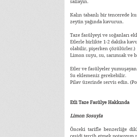
sallayın.
Kalın tabanlı bir tencerede ku
zeytin yağında kavurun.
Taze fasülyeyi ve soğanları ek
Etlerle birlikte 1-2 dakika ka
olabilir, pişerken çözülürler.)
Limon suyu, su, sarımsak ve ba
Etler ve fasülyeler yumuşayana
Su eklemeniz gerekebilir.
Pilav üzerinde servis edin. (P
Etli Taze Fasülye Hakkında
Limon Sosuyla
Önceki tarifle benzerliğe dik
çeşidi tercih etmek potasyum m