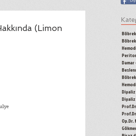
Diy
Kate
 Hakkında (Limon
Böbrek
Böbrek
Hemodi
Periton
Damar g
Besle
Böbrek 
Hemodiy
Diyaliz
Diyaliz
Prof.D
ulye
Prof.Dr
Op.Dr.
Gökmen'
Biraz d