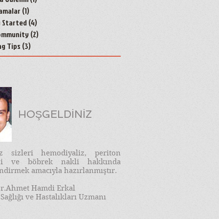
amalar
(1)
1 yazı
g Started
(4)
4 yazı
ommunity
(2)
2 yazı
ng Tips
(3)
3 yazı
HOŞGELDİNİZ
iz sizleri hemodiyaliz, periton
izi ve böbrek nakli hakkında
endirmek amacıyla hazırlanmıştır.
r.Ahmet Hamdi Erkal
Sağlığı ve Hastalıkları Uzmanı