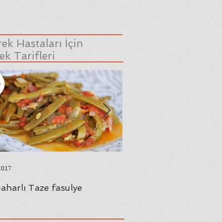
ek Hastaları İçin
k Tarifleri
2017
23 Ağu 2017
aharlı Taze fasulye
Yaprak Sarması