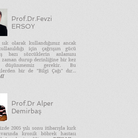
Prof.Dr.Fevzi
ERSOY
e sık olarak kullandığımız ancak
ullanıldığı için çağrışım gücü
ış bazı sözcüklerin anlamını
 zaman durup derinliğine bir kez
 düşünmemiz gerekir. Bu
lerden bir de "Bilgi Çağı" dır...
MI
Prof.Dr Alper
Demirbaş
zde 2005 yılı sonu itibarıyla kırk
ivarında kronik böbrek hastası