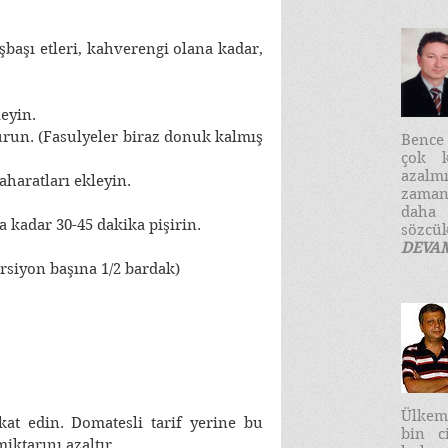
şbaşı etleri, kahverengi olana kadar, 
leyin.
vurun. (Fasulyeler biraz donuk kalmış 
​Benc
çok k
azalm
haratları ekleyin.
zaman
daha
 kadar 30-45 dakika pişirin.
sözcük
DEVA
orsiyon başına 1/2 bardak)
Ülkemi
kat edin. Domatesli tarif yerine bu 
bin c
iktarını azaltır.