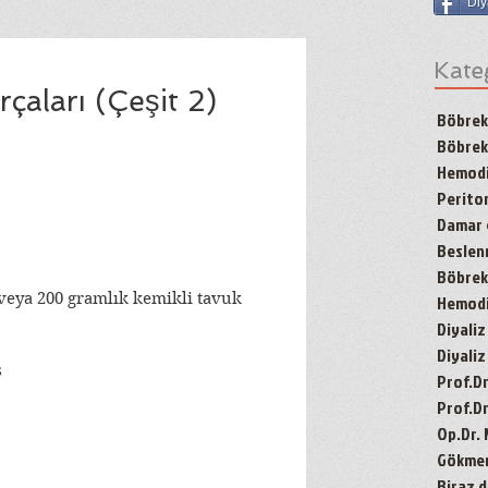
Diy
Kate
çaları (Çeşit 2)
Böbrek
Böbrek
Hemodi
Periton
Damar g
Besle
Böbrek 
veya 200 gramlık kemikli tavuk 
Hemodiy
Diyaliz
Diyaliz
ş
Prof.D
Prof.Dr
Op.Dr.
Gökmen'
Biraz d