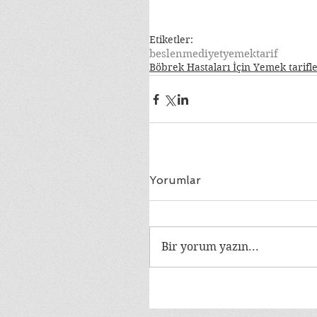
Etiketler:
beslenme
diyet
yemek
tarif
Böbrek Hastaları İçin Yemek tarifl
Yorumlar
Bir yorum yazın...