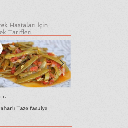
ek Hastaları İçin
k Tarifleri
2017
23 Ağu 2017
aharlı Taze fasulye
Yaprak Sarması