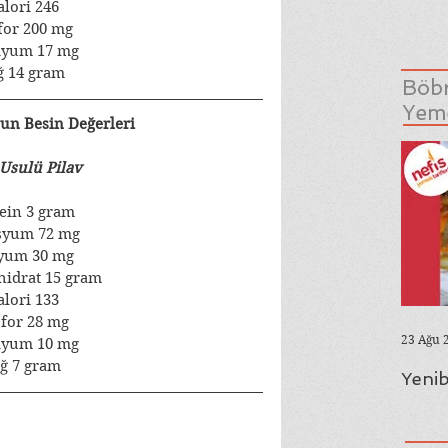
alori 246
for 200 mg
iyum 17 mg
ğ 14 gram
Böbr
Yeme
un Besin Değerleri
Usulü Pilav
ein 3 gram
syum 72 mg
yum 30 mg
idrat 15 gram
alori 133
for 28 mg
23 Ağu 
iyum 10 mg
ğ 7 gram
Yenib