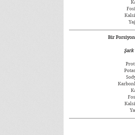
K
Fos
Kals
Ya
Bir Porsiyon
Şark 
Prot
Pota
Sod
Karbonh
K
Fos
Kals
Ya