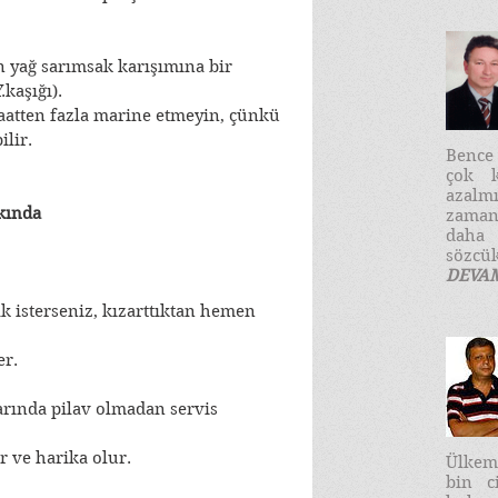
in yağ sarımsak karışımına bir 
kaşığı).
saatten fazla marine etmeyin, çünkü 
ilir.
​Benc
çok k
azalm
kında
zaman
daha
sözcük
DEVA
k isterseniz, kızarttıktan hemen 
er.
arında pilav olmadan servis 
ir ve harika olur.
Ülkemi
bin c