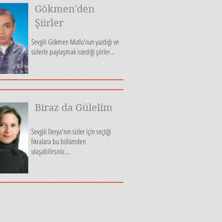
Gökmen'den
Şiirler
Sevgili Gökmen Mutlu'nun yazdığı ve
sizlerle paylaşmak istediği şiirler...
Biraz da Gülelim
Sevgili Derya'nın sizler için seçtiği
fıkralara bu bölümden
ulaşabilirsiniz....