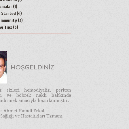
amalar
(1)
1 yazı
g Started
(4)
4 yazı
ommunity
(2)
2 yazı
ng Tips
(3)
3 yazı
HOŞGELDİNİZ
iz sizleri hemodiyaliz, periton
izi ve böbrek nakli hakkında
endirmek amacıyla hazırlanmıştır.
r.Ahmet Hamdi Erkal
Sağlığı ve Hastalıkları Uzmanı