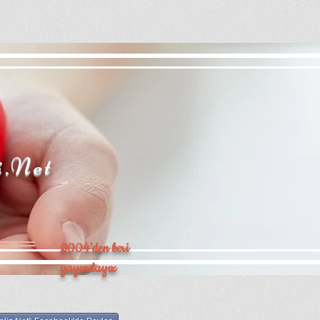
i.Net
2004'den beri
yayındayız