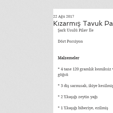
22 Ağu 2017
Kızarmış Tavuk Par
Şark Usulü Pilav İle
Dört Porsiyon
Malzemeler
* 4 tane 120 gramlık kemiksiz 
göğsü
* 3 diş sarmısak, ikiye kesilmi
* 2 Y.kaşığı zeytin yağı
* 1 Y.kaşığı biberiye, ezilmiş