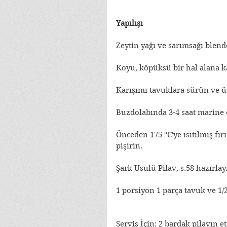
Yapılışı
Zeytin yağı ve sarımsağı blen
Koyu, köpüksü bir hal alana ka
Karışımı tavuklara sürün ve üz
Buzdolabında 3-4 saat marine 
Önceden 175 °C'ye ısıtılmış fı
pişirin.
Şark Usulü Pilav, s.58 hazırlay
1 porsiyon 1 parça tavuk ve 1/
Servis İçin: 2 bardak pilavın e