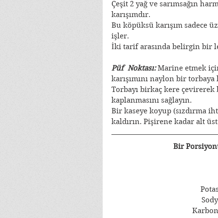
Çeşit 2 yağ ve sarımsağın har
karışımdır.
Bu köpüksü karışım sadece üz
işler.
İki tarif arasında belirgin bir 
Püf  Noktası:
 Marine etmek içi
karışımını naylon bir torbaya
Torbayı birkaç kere çevirerek 
kaplanmasını sağlayın.
Bir kaseye koyup (sızdırma ih
kaldırın. Pişirene kadar alt ü
Bir Porsiyon
Pota
Sod
Karbon