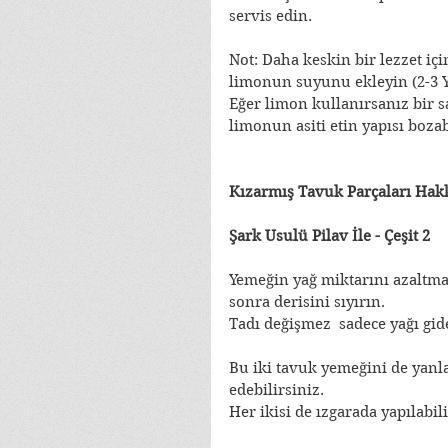
servis edin.
Not: Daha keskin bir lezzet iç
limonun suyunu ekleyin (2-3 Y.
Eğer limon kullanırsanız bir 
limonun asiti etin yapısı bozab
Kızarmış Tavuk Parçaları Hak
Şark Usulü Pilav İle - Çeşit 2
Yemeğin yağ miktarını azaltma
sonra derisini sıyırın.
Tadı değişmez  sadece yağı gid
Bu iki tavuk yemeğini de yanl
edebilirsiniz.
Her ikisi de ızgarada yapılabil