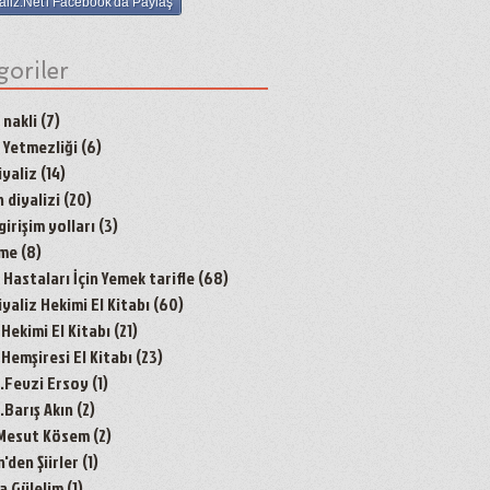
aliz.Net'i Facebook'da Paylaş
goriler
 nakli
(7)
7 yazı
 Yetmezliği
(6)
6 yazı
yaliz
(14)
14 yazı
 diyalizi
(20)
20 yazı
irişim yolları
(3)
3 yazı
nme
(8)
8 yazı
Hastaları İçin Yemek tarifle
(68)
68 yazı
aliz Hekimi El Kitabı
(60)
60 yazı
 Hekimi El Kitabı
(21)
21 yazı
 Hemşiresi El Kitabı
(23)
23 yazı
r.Fevzi Ersoy
(1)
1 yazı
.Barış Akın
(2)
2 yazı
 Mesut Kösem
(2)
2 yazı
den Şiirler
(1)
1 yazı
a Gülelim
(1)
1 yazı