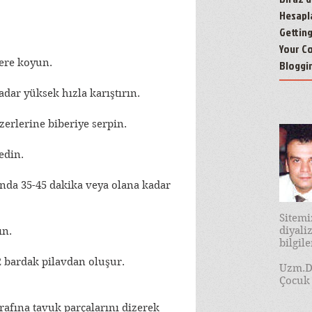
Hesapl
Gettin
Your C
dere koyun.
Bloggi
dar yüksek hızla karıştırın.
erlerine biberiye serpin.
edin.
rında 35-45 dakika veya olana kadar 
Sitem
diyal
ın.
bilgil
2 bardak pilavdan oluşur.
Uzm.D
Çocuk 
trafına tavuk parçalarını dizerek 