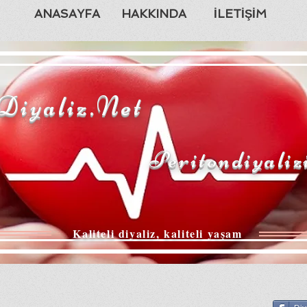
ANASAYFA
HAKKINDA
İLETİŞİM
Diyaliz.Net
Peritondiyaliz
Kaliteli diyaliz, kaliteli yaşam