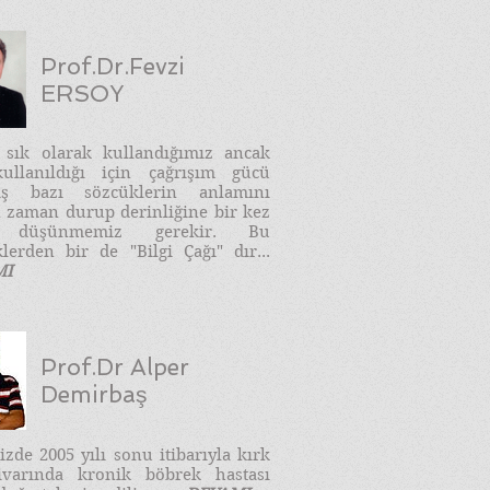
Prof.Dr.Fevzi
ERSOY
e sık olarak kullandığımız ancak
ullanıldığı için çağrışım gücü
ış bazı sözcüklerin anlamını
 zaman durup derinliğine bir kez
 düşünmemiz gerekir. Bu
lerden bir de "Bilgi Çağı" dır...
MI
Prof.Dr Alper
Demirbaş
zde 2005 yılı sonu itibarıyla kırk
ivarında kronik böbrek hastası