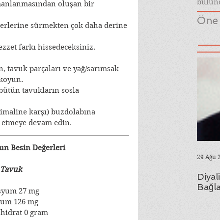
bulund
manlanmasından oluşan bir 
Öne 
erlerine sürmekten çok daha derine 
lezzet farkı hissedeceksiniz.
n, tavuk parçaları ve yağ/sarımsak 
 koyun.
bütün tavukların sosla 
timaline karşı) buzdolabına 
st etmeye devam edin.
un Besin Değerleri 
29 Ağu 
Tavuk
Diyal
Bağla
syum 27 mg
yum 126 mg
hidrat 0 gram