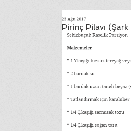
23 Ağu 2017
Pirinç Pilavı (Şark
Sekizbuçuk Kaselik Porsiyon
Malzemeler
* 1 Y.kaşığı tuzsuz tereyağ veya
* 2 bardak su
* 1 bardak uzun taneli beyaz (
* Tatlandırmak için karabiber
* 1/4 Ç.kaşığı sarmısak tozu
* 1/4 Ç.kaşığı soğan tozu