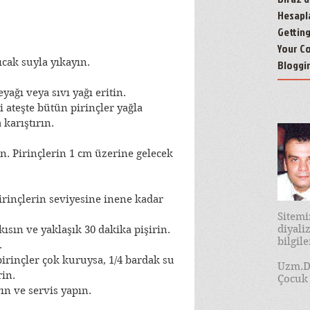
Hesapl
Gettin
Your C
ıcak suyla yıkayın.
Bloggi
yağı veya sıvı yağı eritin.
i ateşte bütün pirinçler yağla 
karıştırın.
. Pirinçlerin 1 cm üzerine gelecek 
irinçlerin seviyesine inene kadar 
Sitem
diyal
kısın ve yaklaşık 30 dakika pişirin. 
bilgil
.
irinçler çok kuruysa, 1/4 bardak su 
Uzm.D
rin.
Çocuk 
ın ve servis yapın.