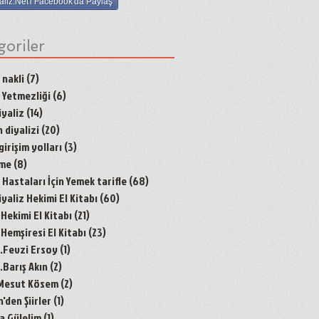
aliz.Net'i Facebook'da Paylaş
goriler
 nakli
(7)
7 yazı
 Yetmezliği
(6)
6 yazı
yaliz
(14)
14 yazı
 diyalizi
(20)
20 yazı
irişim yolları
(3)
3 yazı
nme
(8)
8 yazı
Hastaları İçin Yemek tarifle
(68)
68 yazı
aliz Hekimi El Kitabı
(60)
60 yazı
 Hekimi El Kitabı
(21)
21 yazı
 Hemşiresi El Kitabı
(23)
23 yazı
r.Fevzi Ersoy
(1)
1 yazı
.Barış Akın
(2)
2 yazı
 Mesut Kösem
(2)
2 yazı
den Şiirler
(1)
1 yazı
a Gülelim
(1)
1 yazı