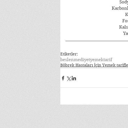
Sod
Karbonh
K
Fo
Kal
Ya
Etiketler:
beslenme
diyet
yemek
tarif
Böbrek Hastaları İçin Yemek tarifl