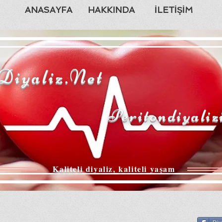
ANASAYFA
HAKKINDA
İLETİŞİM
Diyaliz.Net
Peritondiyaliz
Kaliteli diyaliz, kaliteli yaşam