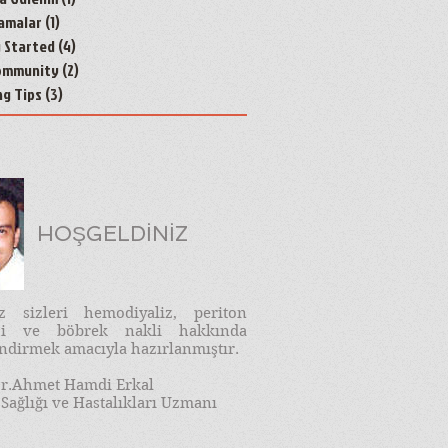
amalar
(1)
1 yazı
g Started
(4)
4 yazı
ommunity
(2)
2 yazı
ng Tips
(3)
3 yazı
HOŞGELDİNİZ
iz sizleri hemodiyaliz, periton
izi ve böbrek nakli hakkında
endirmek amacıyla hazırlanmıştır.
r.Ahmet Hamdi Erkal
Sağlığı ve Hastalıkları Uzmanı