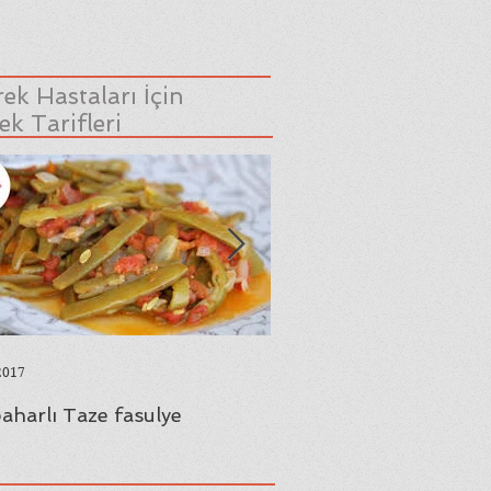
ek Hastaları İçin
k Tarifleri
2017
23 Ağu 2017
aharlı Taze fasulye
Yaprak Sarması