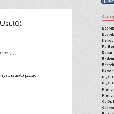
Diy
Kate
 Usulü)
Böbrek
Böbrek
Hemodi
Periton
Damar g
 sıvı yağ
Besle
Böbrek 
Hemodiy
veya basmati) pirinç
Diyaliz
Diyaliz
Prof.D
Prof.Dr
Op.Dr.
Gökmen'
Biraz d