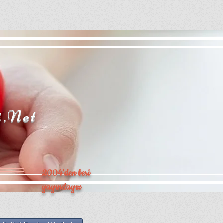
i.Net
2004'den beri
yayındayız