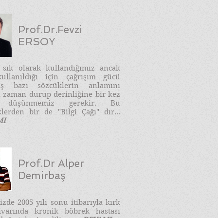
Prof.Dr.Fevzi
ERSOY
e sık olarak kullandığımız ancak
ullanıldığı için çağrışım gücü
ış bazı sözcüklerin anlamını
 zaman durup derinliğine bir kez
 düşünmemiz gerekir. Bu
lerden bir de "Bilgi Çağı" dır...
MI
Prof.Dr Alper
Demirbaş
zde 2005 yılı sonu itibarıyla kırk
ivarında kronik böbrek hastası