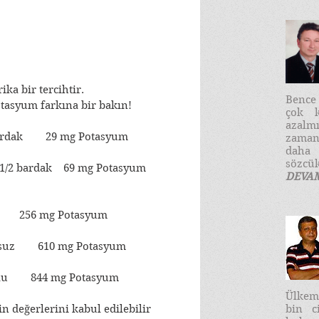
ika bir tercihtir.
​Benc
otasyum farkına bir bakın!
çok k
azalm
ardak        29 mg Potasyum
zaman
daha
sözcük
, 1/2 bardak    69 mg Potasyum
DEVA
       256 mg Potasyum
suz        610 mg Potasyum
u        844 mg Potasyum
Ülkemi
bin c
n değerlerini kabul edilebilir 