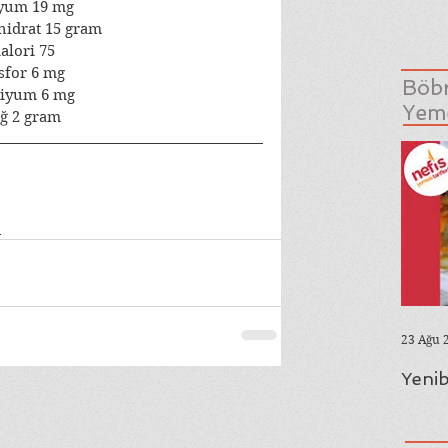
yum 19 mg
idrat 15 gram
alori 75
sfor 6 mg
Böbr
siyum 6 mg
Yeme
ğ 2 gram
e
23 Ağu 
Yenib