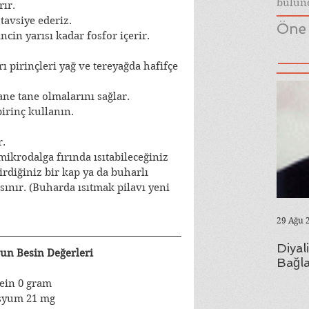
bulund
rır.
tavsiye ederiz.
Öne 
ncin yarısı kadar fosfor içerir.
ı pirinçleri yağ ve tereyağda hafifçe 
ane tane olmalarını sağlar.
pirinç kullanın.
.
krodalga fırında ısıtabileceğiniz 
irdiğiniz bir kap ya da buharlı 
ısınır. (Buharda ısıtmak pilavı yeni 
29 Ağu 
Diyal
un Besin Değerleri
Bağla
ein 0 gram
syum 21 mg