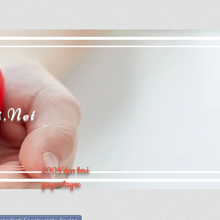
i.Net
2004'den beri
yayındayız