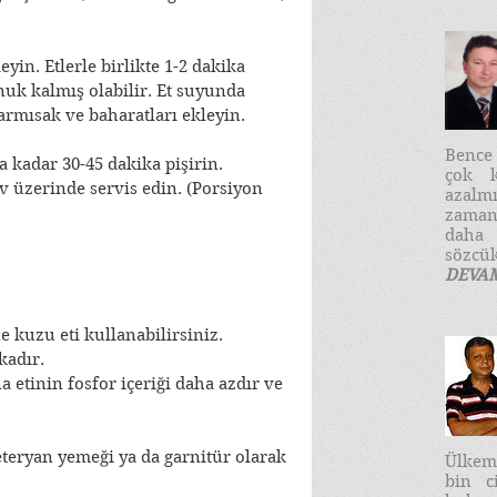
yin. Etlerle birlikte 1-2 dakika 
uk kalmış olabilir. Et suyunda 
sarmısak ve baharatları ekleyin.
​Benc
 kadar 30-45 dakika pişirin. 
çok k
av üzerinde servis edin. (Porsiyon 
azalm
zaman
daha
sözcük
DEVA
e kuzu eti kullanabilirsiniz.
kadır.
 etinin fosfor içeriği daha azdır ve 
eteryan yemeği ya da garnitür olarak 
Ülkemi
bin c