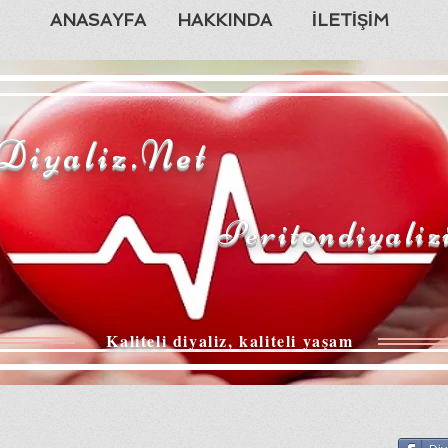
ANASAYFA
HAKKINDA
İLETİŞİM
Diyaliz.Net
Peritondiyaliz
Kaliteli diyaliz, kaliteli yaşam