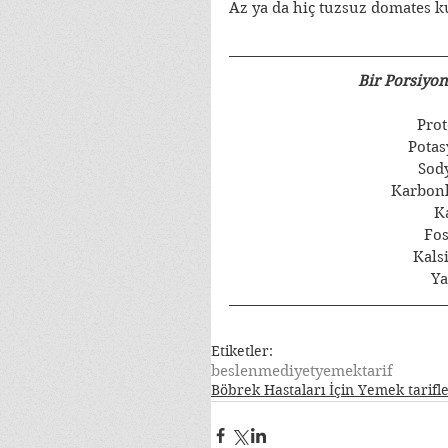
Az ya da hiç tuzsuz domates k
Bir Porsiyon
Prot
Pota
Sod
Karbonh
K
Fos
Kals
Ya
Etiketler:
beslenme
diyet
yemek
tarif
Böbrek Hastaları İçin Yemek tarifl