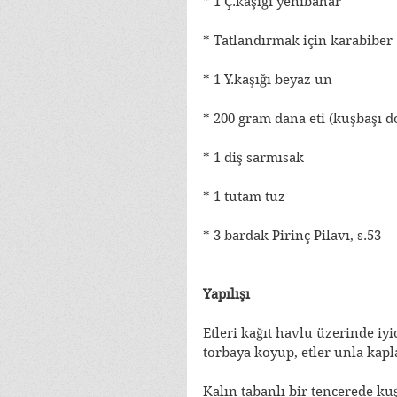
* 1 Ç.kaşığı yenibahar
* Tatlandırmak için karabiber
* 1 Y.kaşığı beyaz un
* 200 gram dana eti (kuşbaşı 
* 1 diş sarmısak
* 1 tutam tuz
* 3 bardak Pirinç Pilavı, s.53
Yapılışı
Etleri kağıt havlu üzerinde iyi
torbaya koyup, etler unla kapl
Kalın tabanlı bir tencerede kuş