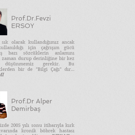
Prof.Dr.Fevzi
ERSOY
e sık olarak kullandığımız ancak
ullanıldığı için çağrışım gücü
ış bazı sözcüklerin anlamını
 zaman durup derinliğine bir kez
 düşünmemiz gerekir. Bu
lerden bir de "Bilgi Çağı" dır...
MI
Prof.Dr Alper
Demirbaş
zde 2005 yılı sonu itibarıyla kırk
ivarında kronik böbrek hastası