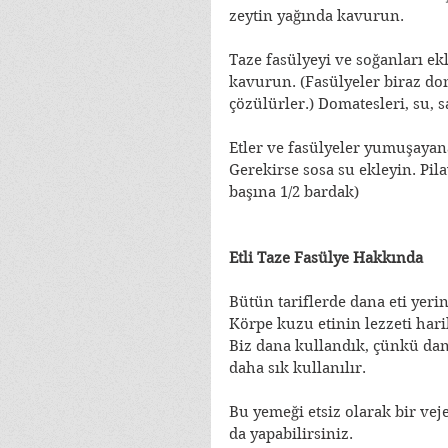
zeytin yağında kavurun.
Taze fasülyeyi ve soğanları ekle
kavurun. (Fasülyeler biraz don
çözülürler.) Domatesleri, su, 
Etler ve fasülyeler yumuşayana
Gerekirse sosa su ekleyin. Pil
başına 1/2 bardak)
Etli Taze Fasülye Hakkında
Bütün tariflerde dana eti yerin
Körpe kuzu etinin lezzeti hari
Biz dana kullandık, çünkü dana
daha sık kullanılır.
Bu yemeği etsiz olarak bir vej
da yapabilirsiniz.