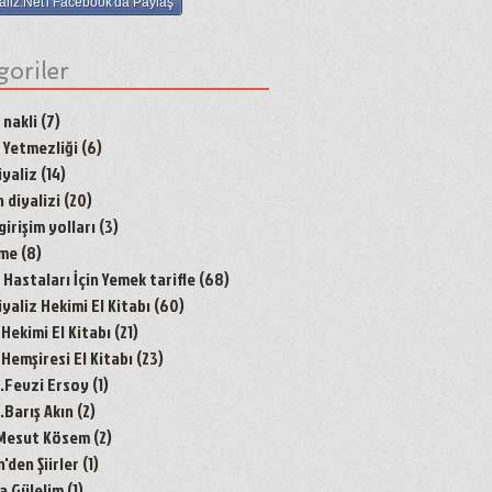
aliz.Net'i Facebook'da Paylaş
goriler
 nakli
(7)
7 yazı
 Yetmezliği
(6)
6 yazı
yaliz
(14)
14 yazı
 diyalizi
(20)
20 yazı
irişim yolları
(3)
3 yazı
nme
(8)
8 yazı
Hastaları İçin Yemek tarifle
(68)
68 yazı
aliz Hekimi El Kitabı
(60)
60 yazı
 Hekimi El Kitabı
(21)
21 yazı
 Hemşiresi El Kitabı
(23)
23 yazı
r.Fevzi Ersoy
(1)
1 yazı
.Barış Akın
(2)
2 yazı
 Mesut Kösem
(2)
2 yazı
den Şiirler
(1)
1 yazı
a Gülelim
(1)
1 yazı