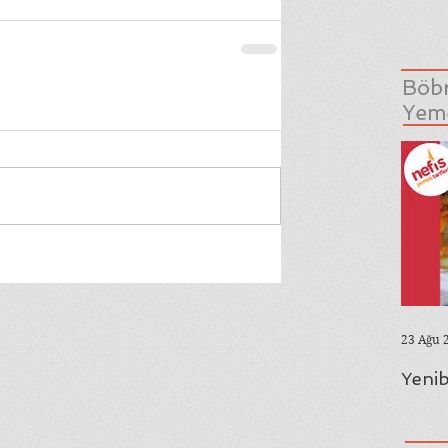
Böbr
Yeme
23 Ağu 
Yenib