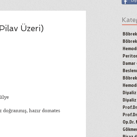
Diy
Kate
Pilav Üzeri)
Böbrek
Böbrek
Hemodi
Periton
Damar g
Besle
Böbrek 
Hemodiy
Diyaliz
ülye
Diyaliz
Prof.D
uz doğranmış, hazır domates
Prof.Dr
Op.Dr.
Gökmen'
Biraz d