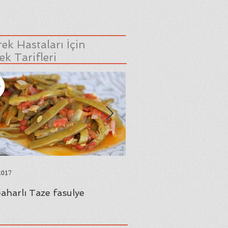
ek Hastaları İçin
k Tarifleri
2017
23 Ağu 2017
aharlı Taze fasulye
Yaprak Sarması