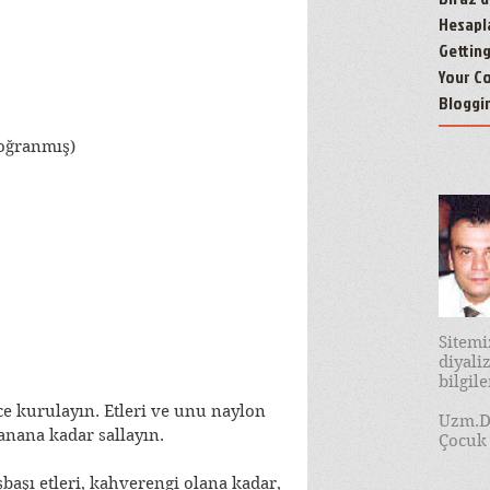
Hesapl
Gettin
Your C
Bloggi
doğranmış)
Sitem
diyal
bilgil
ce kurulayın. Etleri ve unu naylon 
Uzm.D
anana kadar sallayın.
Çocuk 
başı etleri, kahverengi olana kadar, 