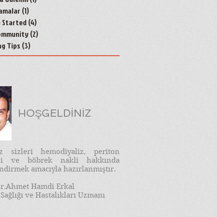
amalar
(1)
1 yazı
g Started
(4)
4 yazı
ommunity
(2)
2 yazı
ng Tips
(3)
3 yazı
HOŞGELDİNİZ
iz sizleri hemodiyaliz, periton
izi ve böbrek nakli hakkında
endirmek amacıyla hazırlanmıştır.
r.Ahmet Hamdi Erkal
Sağlığı ve Hastalıkları Uzmanı