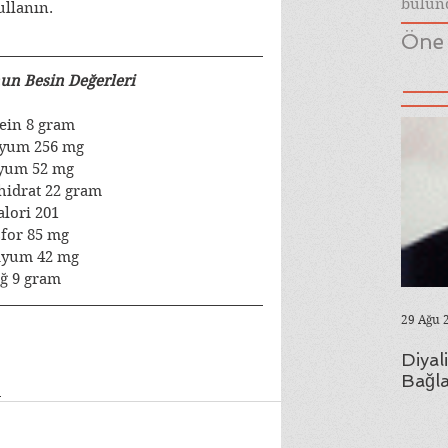
bulund
ullanın.
Öne 
un Besin Değerleri
ein 8 gram
syum 256 mg
yum 52 mg
idrat 22 gram
alori 201
for 85 mg
iyum 42 mg
ğ 9 gram
29 Ağu 
Diyal
Bağla
e