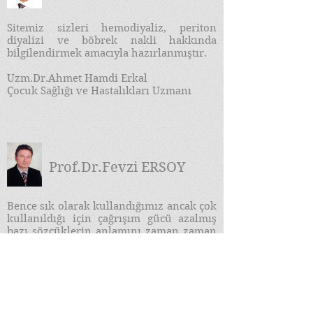
Sitemiz sizleri hemodiyaliz, periton
diyalizi ve böbrek nakli hakkında
bilgilendirmek amacıyla hazırlanmıştır.
Uzm.Dr.Ahmet Hamdi Erkal
Çocuk Sağlığı ve Hastalıkları Uzmanı
Prof.Dr.Fevzi ERSOY
​Bence sık olarak kullandığımız ancak çok
kullanıldığı için çağrışım gücü azalmış
bazı sözcüklerin anlamını zaman zaman
durup derinliğine bir kez daha
düşünmemiz gerekir. Bu sözcüklerden
bir de "Bilgi Çağı" dır...
DEVAMI