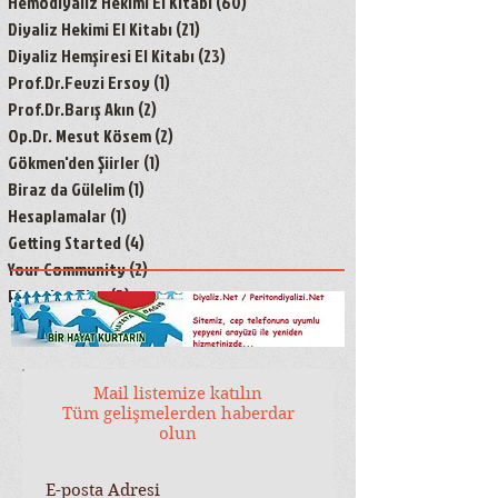
Hemodiyaliz Hekimi El Kitabı
(60)
60 yazı
Diyaliz Hekimi El Kitabı
(21)
21 yazı
Diyaliz Hemşiresi El Kitabı
(23)
23 yazı
Prof.Dr.Fevzi Ersoy
(1)
1 yazı
Prof.Dr.Barış Akın
(2)
2 yazı
Op.Dr. Mesut Kösem
(2)
2 yazı
Gökmen'den Şiirler
(1)
1 yazı
Biraz da Gülelim
(1)
1 yazı
Hesaplamalar
(1)
1 yazı
Getting Started
(4)
4 yazı
Your Community
(2)
2 yazı
Blogging Tips
(3)
3 yazı
Mail listemize katılın
Tüm gelişmelerden haberdar
olun