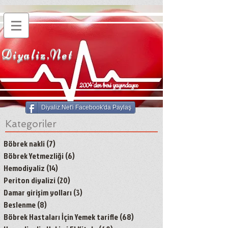
Diyaliz.Net
2004'den beri yayındayız
Diyaliz.Net'i Facebook'da Paylaş
Kategoriler
Böbrek nakli
(7)
7 yazı
Böbrek Yetmezliği
(6)
6 yazı
Hemodiyaliz
(14)
14 yazı
Periton diyalizi
(20)
20 yazı
Damar girişim yolları
(3)
3 yazı
Beslenme
(8)
8 yazı
Böbrek Hastaları İçin Yemek tarifle
(68)
68 yazı