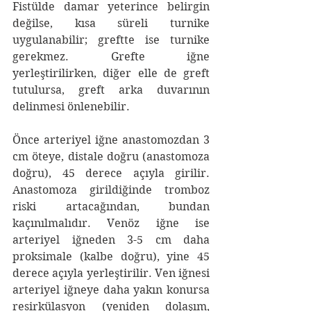
Fistülde damar yeterince belirgin 
değilse, kısa süreli turnike 
uygulanabilir; greftte ise turnike 
gerekmez. Grefte iğne 
yerleştirilirken, diğer elle de greft 
tutulursa, greft arka duvarının 
delinmesi önlenebilir.
Önce arteriyel iğne anastomozdan 3 
cm öteye, distale doğru (anastomoza 
doğru), 45 derece açıyla girilir. 
Anastomoza girildiğinde tromboz 
riski artacağından, bundan 
kaçınılmalıdır. Venöz iğne ise 
arteriyel iğneden 3-5 cm daha 
proksimale (kalbe doğru), yine 45 
derece açıyla yerleştirilir. Ven iğnesi 
arteriyel iğneye daha yakın konursa 
resirkülasyon (yeniden dolaşım, 