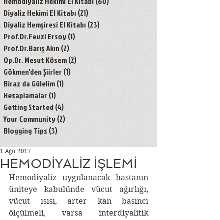
Hemodiyaliz Hekimi El Kitabı
(60)
60 yazı
Diyaliz Hekimi El Kitabı
(21)
21 yazı
Diyaliz Hemşiresi El Kitabı
(23)
23 yazı
Prof.Dr.Fevzi Ersoy
(1)
1 yazı
Prof.Dr.Barış Akın
(2)
2 yazı
Op.Dr. Mesut Kösem
(2)
2 yazı
Gökmen'den Şiirler
(1)
1 yazı
Biraz da Gülelim
(1)
1 yazı
Hesaplamalar
(1)
1 yazı
Getting Started
(4)
4 yazı
Your Community
(2)
2 yazı
Blogging Tips
(3)
3 yazı
1 Ağu 2017
HEMODİYALİZ İŞLEMİ
Hemodiyaliz uygulanacak hastanın 
üniteye kabulünde vücut ağırlığı, 
vücut ısısı, arter kan basıncı 
ölçülmeli, varsa interdiyalitik 