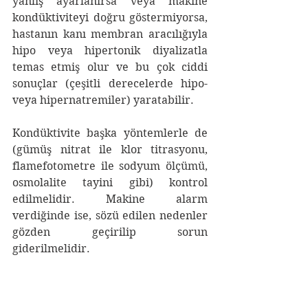
yanlış ayarlanırsa veya makine 
kondüktiviteyi doğru göstermiyorsa, 
hastanın kanı membran aracılığıyla 
hipo veya hipertonik diyalizatla 
temas etmiş olur ve bu çok ciddi 
sonuçlar (çeşitli derecelerde hipo- 
veya hipernatremiler) yaratabilir.
Kondüktivite başka yöntemlerle de 
(gümüş nitrat ile klor titrasyonu, 
flamefotometre ile sodyum ölçümü, 
osmolalite tayini gibi) kontrol 
edilmelidir. Makine alarm 
verdiğinde ise, sözü edilen nedenler 
gözden geçirilip sorun 
giderilmelidir.
b)Isı monitörü: 
Diyalizat ısısını ölçer. 
Bu ısı genellikle 37 dereceye (33-39 