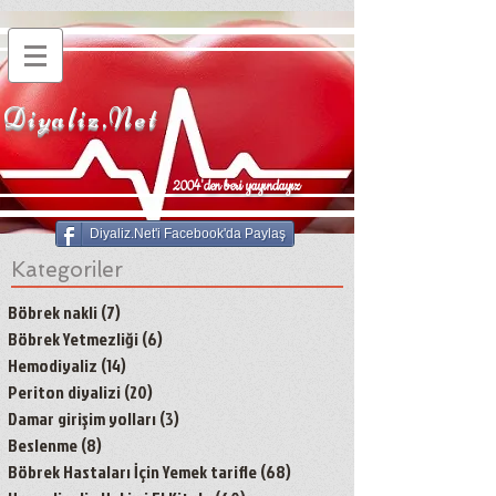
Diyaliz.Net
2004'den beri yayındayız
Diyaliz.Net'i Facebook'da Paylaş
Kategoriler
Böbrek nakli
(7)
7 yazı
Böbrek Yetmezliği
(6)
6 yazı
Hemodiyaliz
(14)
14 yazı
Periton diyalizi
(20)
20 yazı
Damar girişim yolları
(3)
3 yazı
Beslenme
(8)
8 yazı
Böbrek Hastaları İçin Yemek tarifle
(68)
68 yazı