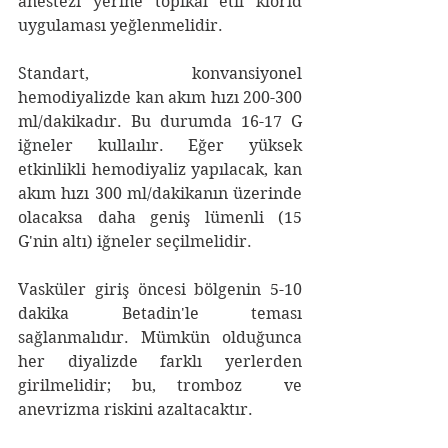
anestezi yerine topikal etil klorid 
uygulaması yeğlenmelidir.
Standart, konvansiyonel 
hemodiyalizde kan akım hızı 200-300 
ml/dakikadır. Bu durumda 16-17 G 
iğneler kullaılır. Eğer yüksek 
etkinlikli hemodiyaliz yapılacak, kan 
akım hızı 300 ml/dakikanın üzerinde 
olacaksa daha geniş lümenli (15 
G'nin altı) iğneler seçilmelidir.
Vasküler giriş öncesi bölgenin 5-10 
dakika Betadin'le teması 
sağlanmalıdır. Mümkün olduğunca 
her diyalizde farklı yerlerden 
girilmelidir; bu, tromboz  ve 
anevrizma riskini azaltacaktır.