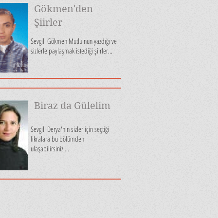
Gökmen'den
Şiirler
Sevgili Gökmen Mutlu'nun yazdığı ve
sizlerle paylaşmak istediği şiirler...
Biraz da Gülelim
Sevgili Derya'nın sizler için seçtiği
fıkralara bu bölümden
ulaşabilirsiniz....