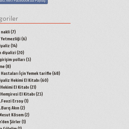
aliz.Net'i Facebook'da Paylaş
goriler
 nakli
(7)
7 yazı
 Yetmezliği
(6)
6 yazı
yaliz
(14)
14 yazı
 diyalizi
(20)
20 yazı
irişim yolları
(3)
3 yazı
nme
(8)
8 yazı
Hastaları İçin Yemek tarifle
(68)
68 yazı
aliz Hekimi El Kitabı
(60)
60 yazı
 Hekimi El Kitabı
(21)
21 yazı
 Hemşiresi El Kitabı
(23)
23 yazı
r.Fevzi Ersoy
(1)
1 yazı
.Barış Akın
(2)
2 yazı
 Mesut Kösem
(2)
2 yazı
den Şiirler
(1)
1 yazı
a Gülelim
(1)
1 yazı