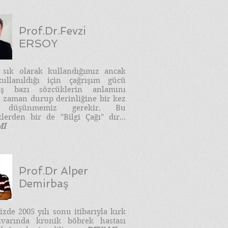
Prof.Dr.Fevzi
ERSOY
e sık olarak kullandığımız ancak
ullanıldığı için çağrışım gücü
ış bazı sözcüklerin anlamını
 zaman durup derinliğine bir kez
 düşünmemiz gerekir. Bu
lerden bir de "Bilgi Çağı" dır...
MI
Prof.Dr Alper
Demirbaş
zde 2005 yılı sonu itibarıyla kırk
ivarında kronik böbrek hastası