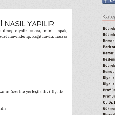
Diy
Kate
İ NASIL YAPILIR
Böbrek
tılmış diyaliz sıvısı, mini kapak, 
Böbrek
adet mavi klemp, kağıt havlu, hassas 
Hemodi
Periton
Damar g
Besle
Böbrek 
Hemodiy
Diyaliz
Diyaliz
Prof.D
nın üzerine yerleştirilir. (Diyaliz 
Prof.Dr
Op.Dr.
Gökmen'
ılır.
Biraz d