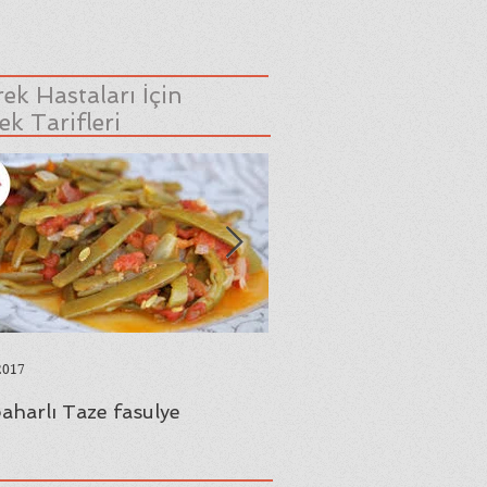
ek Hastaları İçin
k Tarifleri
2017
23 Ağu 2017
aharlı Taze fasulye
Yaprak Sarması