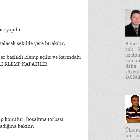
sı yapılır.
kalacak şekilde yere bırakılır.
​Benc
çok k
azalm
er başlıklı klemp açılır ve karındaki 
zaman
KLI KLEMP KAPATILIR.
daha
sözcük
DEVA
p konulur. Boşaltma torbası 
adığına bakılır.
Ülkemi
bin c