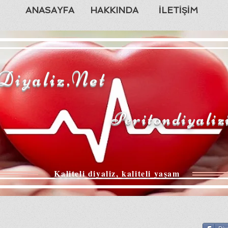
ANASAYFA
HAKKINDA
İLETİŞİM
Diyaliz.Net
Peritondiyaliz
Kaliteli diyaliz, kaliteli yaşam