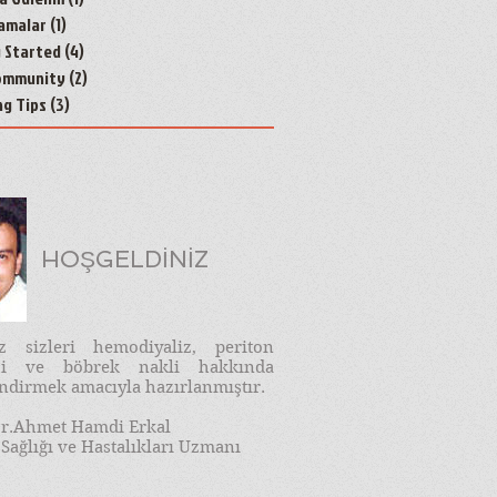
amalar
(1)
1 yazı
g Started
(4)
4 yazı
ommunity
(2)
2 yazı
ng Tips
(3)
3 yazı
HOŞGELDİNİZ
iz sizleri hemodiyaliz, periton
izi ve böbrek nakli hakkında
endirmek amacıyla hazırlanmıştır.
r.Ahmet Hamdi Erkal
Sağlığı ve Hastalıkları Uzmanı