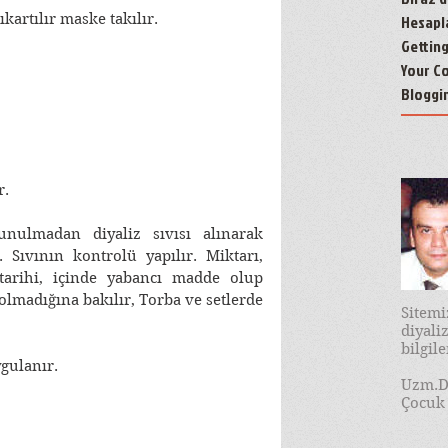
ıkartılır maske takılır.
Hesapl
Gettin
Your C
Bloggi
r.
unulmadan diyaliz sıvısı alınarak 
. Sıvının kontrolü yapılır. Miktarı, 
arihi, içinde yabancı madde olup 
olmadığına bakılır, Torba ve setlerde 
Sitem
diyal
bilgil
ygulanır.
Uzm.D
Çocuk 