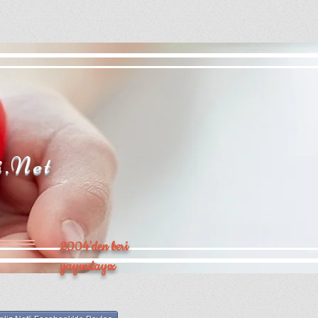
i.Net
2004'den beri
yayındayız