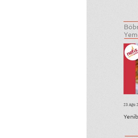
Böbr
Yeme
23 Ağu 
Yenib