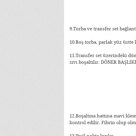
9.Torba ve transfer set bağlantı
10.Boş torba, parlak yüz üstte 
11.Transfer set üzerindeki dön
sıvı boşaltılır. DÖNER BAŞLI
12.Boşaltma hattına mavi klem
kontrol edilir. Fibrin olup olm
13.Yeşil nokta kırılır.