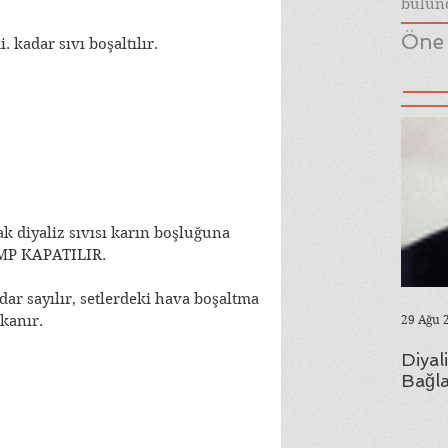
bulund
Öne 
. kadar sıvı boşaltılır.
ak diyaliz sıvısı karın boşluğuna 
EMP KAPATILIR.
dar sayılır, setlerdeki hava boşaltma 
ıkanır.
29 Ağu 
Diyal
Bağla