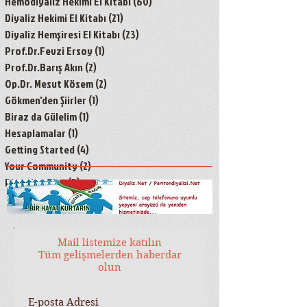
Hemodiyaliz Hekimi El Kitabı
(60)
60 yazı
Diyaliz Hekimi El Kitabı
(21)
21 yazı
Diyaliz Hemşiresi El Kitabı
(23)
23 yazı
Prof.Dr.Fevzi Ersoy
(1)
1 yazı
Prof.Dr.Barış Akın
(2)
2 yazı
Op.Dr. Mesut Kösem
(2)
2 yazı
Gökmen'den Şiirler
(1)
1 yazı
Biraz da Gülelim
(1)
1 yazı
Hesaplamalar
(1)
1 yazı
Getting Started
(4)
4 yazı
Your Community
(2)
2 yazı
Blogging Tips
(3)
3 yazı
Mail listemize katılın
Tüm gelişmelerden haberdar
olun