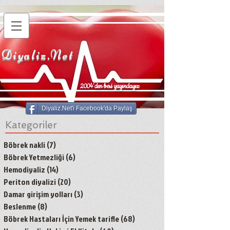
Diyaliz.Net
2004'den beri yayındayız
Diyaliz.Net'i Facebook'da Paylaş
Kategoriler
Böbrek nakli
(7)
7 yazı
Böbrek Yetmezliği
(6)
6 yazı
Hemodiyaliz
(14)
14 yazı
Periton diyalizi
(20)
20 yazı
Damar girişim yolları
(3)
3 yazı
Beslenme
(8)
8 yazı
Böbrek Hastaları İçin Yemek tarifle
(68)
68 yazı