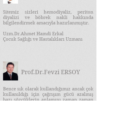
Sitemiz sizleri hemodiyaliz, periton
diyalizi ve böbrek nakli hakkında
bilgilendirmek amacıyla hazırlanmıştır.
Uzm.Dr.Ahmet Hamdi Erkal
Çocuk Sağlığı ve Hastalıkları Uzmanı
Prof.Dr.Fevzi ERSOY
​Bence sık olarak kullandığımız ancak çok
kullanıldığı için çağrışım gücü azalmış
bazı sözcüklerin anlamını zaman zaman
durup derinliğine bir kez daha
düşünmemiz gerekir. Bu sözcüklerden
bir de "Bilgi Çağı" dır...
DEVAMI