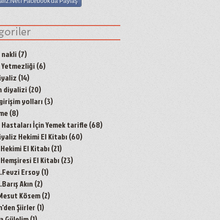
aliz.Net'i Facebook'da Paylaş
goriler
 nakli
(7)
7 yazı
 Yetmezliği
(6)
6 yazı
yaliz
(14)
14 yazı
 diyalizi
(20)
20 yazı
irişim yolları
(3)
3 yazı
nme
(8)
8 yazı
Hastaları İçin Yemek tarifle
(68)
68 yazı
aliz Hekimi El Kitabı
(60)
60 yazı
 Hekimi El Kitabı
(21)
21 yazı
 Hemşiresi El Kitabı
(23)
23 yazı
r.Fevzi Ersoy
(1)
1 yazı
.Barış Akın
(2)
2 yazı
 Mesut Kösem
(2)
2 yazı
den Şiirler
(1)
1 yazı
a Gülelim
(1)
1 yazı