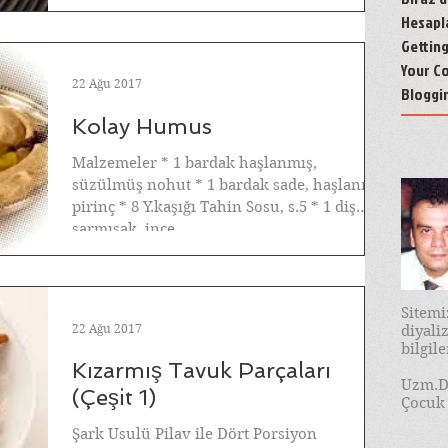
Hesapl
Gettin
Your C
22 Ağu 2017
Bloggi
Kolay Humus
Malzemeler * 1 bardak haşlanmış,
süzülmüş nohut * 1 bardak sade, haşlanmış
pirinç * 8 Y.kaşığı Tahin Sosu, s.5 * 1 diş
sarmısak, ince...
Sitem
22 Ağu 2017
diyal
bilgil
Kızarmış Tavuk Parçaları
Uzm.D
(Çeşit 1)
Çocuk 
Şark Usulü Pilav ile Dört Porsiyon