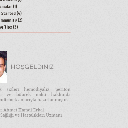
amalar
(1)
1 yazı
g Started
(4)
4 yazı
ommunity
(2)
2 yazı
ng Tips
(3)
3 yazı
HOŞGELDİNİZ
iz sizleri hemodiyaliz, periton
izi ve böbrek nakli hakkında
endirmek amacıyla hazırlanmıştır.
r.Ahmet Hamdi Erkal
Sağlığı ve Hastalıkları Uzmanı