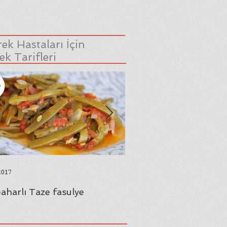
ek Hastaları İçin
k Tarifleri
2017
23 Ağu 2017
aharlı Taze fasulye
Yaprak Sarması