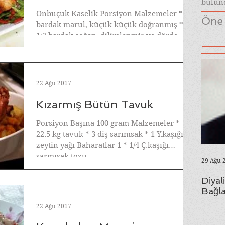
bulund
Onbuçuk Kaselik Porsiyon Malzemeler * 2
Öne 
bardak marul, küçük küçük doğranmış *
1/2 bardak soğan, dilimlenmiş ve dörde
bölünmüş * ...
22 Ağu 2017
Kızarmış Bütün Tavuk
Porsiyon Başına 100 gram Malzemeler *
22.5 kg tavuk * 3 diş sarımsak * 1 Y.kaşığı
zeytin yağı Baharatlar 1 * 1/4 Ç.kaşığı
sarmısak tozu...
29 Ağu 
Diyal
Bağla
22 Ağu 2017