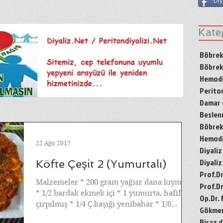
Diy
Kate
Böbrek
Böbrek
Hemodi
Periton
Damar g
Besle
Böbrek 
Hemodiy
22 Ağu 2017
Diyaliz
Diyaliz
Köfte Çeşit 2 (Yumurtalı)
Prof.D
Malzemeler * 200 gram yağsız dana kıyması
Prof.Dr
* 1/2 bardak ekmek içi * 1 yumurta, hafifçe
Op.Dr.
çırpılmış * 1/4 Ç.kaşığı yenibahar * 1/8...
Gökmen'
Biraz d