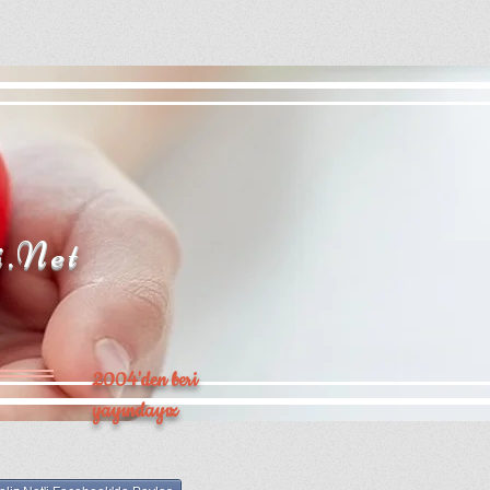
i.Net
2004'den beri
yayındayız