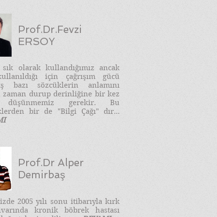
Prof.Dr.Fevzi
ERSOY
e sık olarak kullandığımız ancak
ullanıldığı için çağrışım gücü
ış bazı sözcüklerin anlamını
 zaman durup derinliğine bir kez
 düşünmemiz gerekir. Bu
lerden bir de "Bilgi Çağı" dır...
MI
Prof.Dr Alper
Demirbaş
zde 2005 yılı sonu itibarıyla kırk
ivarında kronik böbrek hastası