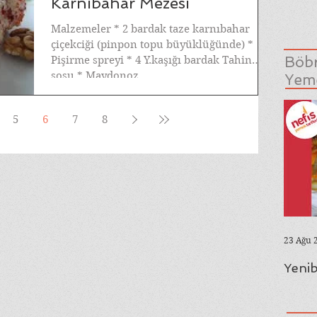
Karnıbahar Mezesi
Malzemeler * 2 bardak taze karnıbahar
çiçekciği (pinpon topu büyüklüğünde) *
Böbr
Pişirme spreyi * 4 Y.kaşığı bardak Tahin
sosu * Maydonoz...
Yeme
5
6
7
8
23 Ağu 
Yenib