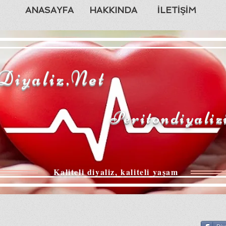
ANASAYFA
HAKKINDA
İLETİŞİM
Diyaliz.Net
Peritondiyaliz
Kaliteli diyaliz, kaliteli yaşam