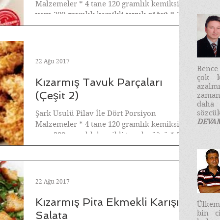
Malzemeler * 4 tane 120 gramlık kemiksiz
veya 200 gramlık kemikli tavuk göğsü * 2
diş sarımsak,...
22 Ağu 2017
​Benc
çok k
Kızarmış Tavuk Parçaları
azalm
(Çeşit 2)
zaman
daha
sözcük
Şark Usulü Pilav İle Dört Porsiyon
DEVA
Malzemeler * 4 tane 120 gramlık kemiksiz
veya 200 gramlık kemikli tavuk göğsü * 3
diş sarmısak,...
22 Ağu 2017
Kızarmış Pita Ekmekli Karışık
Ülkemi
bin c
Salata