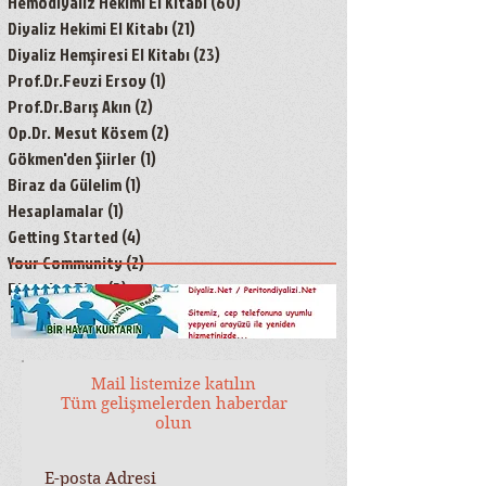
Hemodiyaliz Hekimi El Kitabı
(60)
60 yazı
Diyaliz Hekimi El Kitabı
(21)
21 yazı
Diyaliz Hemşiresi El Kitabı
(23)
23 yazı
Prof.Dr.Fevzi Ersoy
(1)
1 yazı
Prof.Dr.Barış Akın
(2)
2 yazı
Op.Dr. Mesut Kösem
(2)
2 yazı
Gökmen'den Şiirler
(1)
1 yazı
Biraz da Gülelim
(1)
1 yazı
Hesaplamalar
(1)
1 yazı
Getting Started
(4)
4 yazı
Your Community
(2)
2 yazı
Blogging Tips
(3)
3 yazı
Mail listemize katılın
Tüm gelişmelerden haberdar
olun