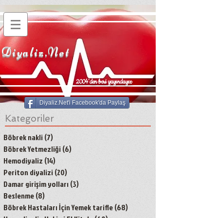
Diyaliz.Net
2004'den beri yayındayız
Diyaliz.Net'i Facebook'da Paylaş
Kategoriler
Böbrek nakli
(7)
7 yazı
Böbrek Yetmezliği
(6)
6 yazı
Hemodiyaliz
(14)
14 yazı
Periton diyalizi
(20)
20 yazı
Damar girişim yolları
(3)
3 yazı
Beslenme
(8)
8 yazı
Böbrek Hastaları İçin Yemek tarifle
(68)
68 yazı