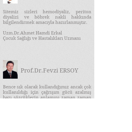
Sitemiz sizleri hemodiyaliz, periton
diyalizi ve böbrek nakli hakkında
bilgilendirmek amacıyla hazırlanmıştır.
Uzm.Dr.Ahmet Hamdi Erkal
Çocuk Sağlığı ve Hastalıkları Uzmanı
Prof.Dr.Fevzi ERSOY
​Bence sık olarak kullandığımız ancak çok
kullanıldığı için çağrışım gücü azalmış
bazı sözcüklerin anlamını zaman zaman
durup derinliğine bir kez daha
düşünmemiz gerekir. Bu sözcüklerden
bir de "Bilgi Çağı" dır...
DEVAMI