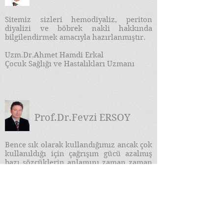
Sitemiz sizleri hemodiyaliz, periton
diyalizi ve böbrek nakli hakkında
bilgilendirmek amacıyla hazırlanmıştır.
Uzm.Dr.Ahmet Hamdi Erkal
Çocuk Sağlığı ve Hastalıkları Uzmanı
Prof.Dr.Fevzi ERSOY
​Bence sık olarak kullandığımız ancak çok
kullanıldığı için çağrışım gücü azalmış
bazı sözcüklerin anlamını zaman zaman
durup derinliğine bir kez daha
düşünmemiz gerekir. Bu sözcüklerden
bir de "Bilgi Çağı" dır...
DEVAMI