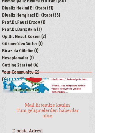
Hemodiyaliz Hekimi El Kitabı
(60)
60 yazı
Diyaliz Hekimi El Kitabı
(21)
21 yazı
Diyaliz Hemşiresi El Kitabı
(23)
23 yazı
Prof.Dr.Fevzi Ersoy
(1)
1 yazı
Prof.Dr.Barış Akın
(2)
2 yazı
Op.Dr. Mesut Kösem
(2)
2 yazı
Gökmen'den Şiirler
(1)
1 yazı
Biraz da Gülelim
(1)
1 yazı
Hesaplamalar
(1)
1 yazı
Getting Started
(4)
4 yazı
Your Community
(2)
2 yazı
Blogging Tips
(3)
3 yazı
Mail listemize katılın
Tüm gelişmelerden haberdar
olun