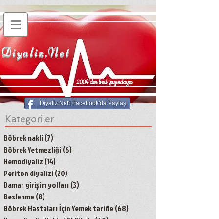
Diyaliz.Net
2004'den beri yayındayız
Diyaliz.Net'i Facebook'da Paylaş
Kategoriler
Böbrek nakli
(7)
7 yazı
Böbrek Yetmezliği
(6)
6 yazı
Hemodiyaliz
(14)
14 yazı
Periton diyalizi
(20)
20 yazı
Damar girişim yolları
(3)
3 yazı
Beslenme
(8)
8 yazı
Böbrek Hastaları İçin Yemek tarifle
(68)
68 yazı