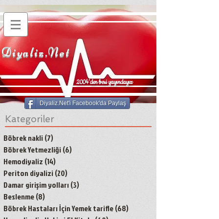
Diyaliz.Net
2004'den beri yayındayız
Diyaliz.Net'i Facebook'da Paylaş
Kategoriler
Böbrek nakli
(7)
7 yazı
Böbrek Yetmezliği
(6)
6 yazı
Hemodiyaliz
(14)
14 yazı
Periton diyalizi
(20)
20 yazı
Damar girişim yolları
(3)
3 yazı
Beslenme
(8)
8 yazı
Böbrek Hastaları İçin Yemek tarifle
(68)
68 yazı