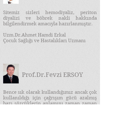
Sitemiz sizleri hemodiyaliz, periton
diyalizi ve böbrek nakli hakkında
bilgilendirmek amacıyla hazırlanmıştır.
Uzm.Dr.Ahmet Hamdi Erkal
Çocuk Sağlığı ve Hastalıkları Uzmanı
Prof.Dr.Fevzi ERSOY
​Bence sık olarak kullandığımız ancak çok
kullanıldığı için çağrışım gücü azalmış
bazı sözcüklerin anlamını zaman zaman
durup derinliğine bir kez daha
düşünmemiz gerekir. Bu sözcüklerden
bir de "Bilgi Çağı" dır...
DEVAMI