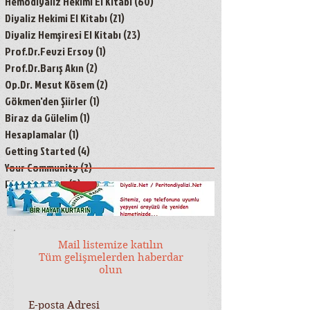
Hemodiyaliz Hekimi El Kitabı
(60)
60 yazı
Diyaliz Hekimi El Kitabı
(21)
21 yazı
Diyaliz Hemşiresi El Kitabı
(23)
23 yazı
Prof.Dr.Fevzi Ersoy
(1)
1 yazı
Prof.Dr.Barış Akın
(2)
2 yazı
Op.Dr. Mesut Kösem
(2)
2 yazı
Gökmen'den Şiirler
(1)
1 yazı
Biraz da Gülelim
(1)
1 yazı
Hesaplamalar
(1)
1 yazı
Getting Started
(4)
4 yazı
Your Community
(2)
2 yazı
Blogging Tips
(3)
3 yazı
Mail listemize katılın
Tüm gelişmelerden haberdar
olun