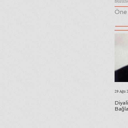
bulund
Öne 
29 Ağu 
Diyal
Bağla