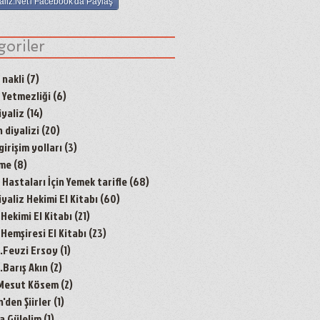
aliz.Net'i Facebook'da Paylaş
goriler
 nakli
(7)
7 yazı
 Yetmezliği
(6)
6 yazı
yaliz
(14)
14 yazı
 diyalizi
(20)
20 yazı
irişim yolları
(3)
3 yazı
nme
(8)
8 yazı
Hastaları İçin Yemek tarifle
(68)
68 yazı
aliz Hekimi El Kitabı
(60)
60 yazı
 Hekimi El Kitabı
(21)
21 yazı
 Hemşiresi El Kitabı
(23)
23 yazı
r.Fevzi Ersoy
(1)
1 yazı
.Barış Akın
(2)
2 yazı
 Mesut Kösem
(2)
2 yazı
den Şiirler
(1)
1 yazı
a Gülelim
(1)
1 yazı