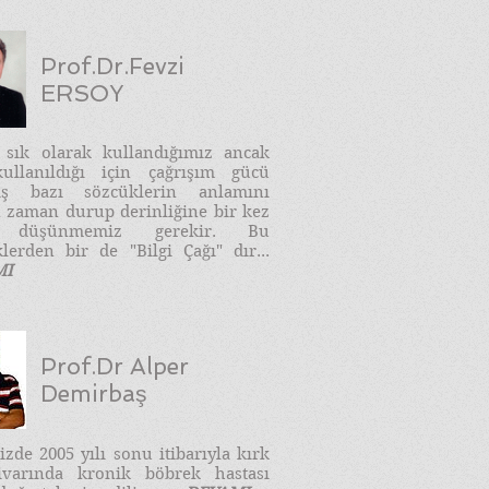
Prof.Dr.Fevzi
ERSOY
e sık olarak kullandığımız ancak
ullanıldığı için çağrışım gücü
ış bazı sözcüklerin anlamını
 zaman durup derinliğine bir kez
 düşünmemiz gerekir. Bu
lerden bir de "Bilgi Çağı" dır...
MI
Prof.Dr Alper
Demirbaş
zde 2005 yılı sonu itibarıyla kırk
ivarında kronik böbrek hastası