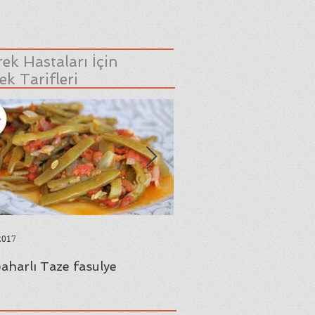
ek Hastaları İçin
k Tarifleri
2017
23 Ağu 2017
aharlı Taze fasulye
Yaprak Sarması