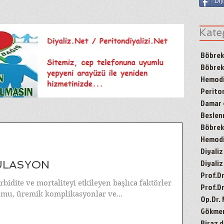
Diy
Kate
Böbrek
Böbrek
Hemodi
Periton
Damar g
Besle
Böbrek 
Hemodiy
Diyaliz
Diyaliz
KÜLASYON
Prof.D
idite ve mortaliteyi etkileyen başlıca faktörler
Prof.Dr
umu, üremik komplikasyonlar ve...
Op.Dr.
Gökmen'
Biraz d