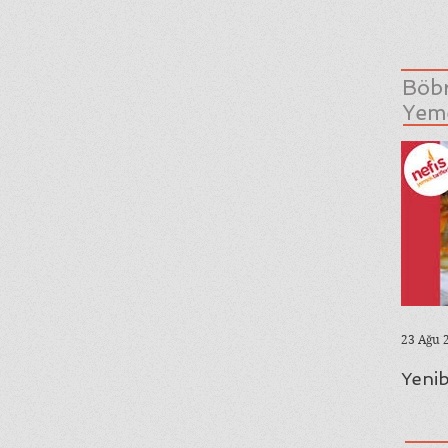
Böbr
Yeme
23 Ağu 
Yenib