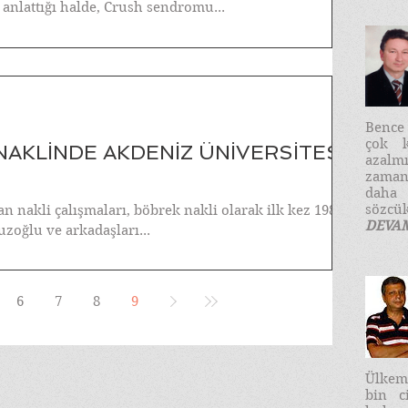
anlattığı halde, Crush sendromu...
​Benc
çok k
NAKLİNDE AKDENİZ ÜNİVERSİTESİ
azalm
zaman
daha
sözcük
n nakli çalışmaları, böbrek nakli olarak ilk kez 1982
DEVA
uzoğlu ve arkadaşları...
6
7
8
9
Ülkemi
bin c