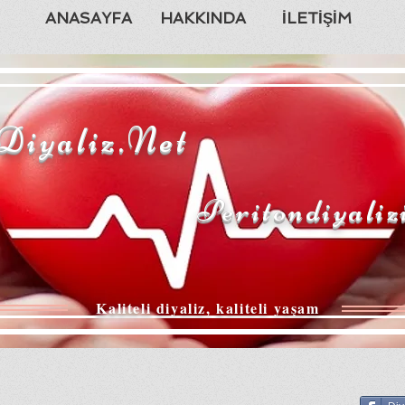
ANASAYFA
HAKKINDA
İLETİŞİM
Diyaliz.Net
Peritondiyaliz
Kaliteli diyaliz, kaliteli yaşam