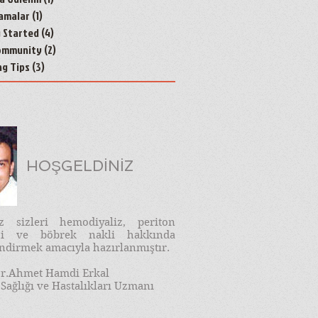
amalar
(1)
1 yazı
g Started
(4)
4 yazı
ommunity
(2)
2 yazı
ng Tips
(3)
3 yazı
HOŞGELDİNİZ
iz sizleri hemodiyaliz, periton
izi ve böbrek nakli hakkında
endirmek amacıyla hazırlanmıştır.
r.Ahmet Hamdi Erkal
Sağlığı ve Hastalıkları Uzmanı