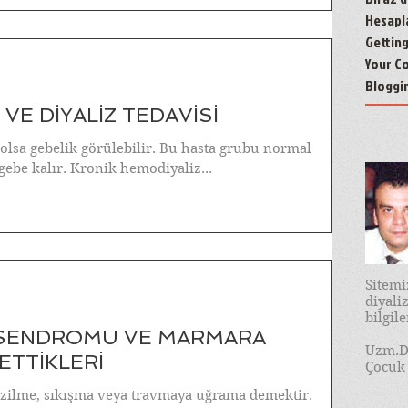
Hesapl
Gettin
Your C
Bloggi
 VE DİYALİZ TEDAVİSİ
 olsa gebelik görülebilir. Bu hasta grubu normal
ebe kalır. Kronik hemodiyaliz...
Sitem
diyal
bilgil
 SENDROMU VE MARMARA
Uzm.D
ETTİKLERİ
Çocuk 
ezilme, sıkışma veya travmaya uğrama demektir.