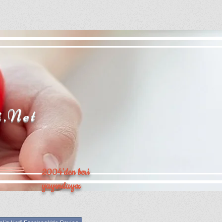
i.Net
2004'den beri
yayındayız