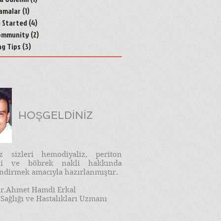
amalar
(1)
1 yazı
g Started
(4)
4 yazı
ommunity
(2)
2 yazı
ng Tips
(3)
3 yazı
HOŞGELDİNİZ
iz sizleri hemodiyaliz, periton
izi ve böbrek nakli hakkında
endirmek amacıyla hazırlanmıştır.
r.Ahmet Hamdi Erkal
Sağlığı ve Hastalıkları Uzmanı