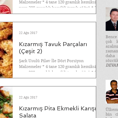
Malzemeler * 4 tane 120 gramlık kemiksiz
veya 200 gramlık kemikli tavuk göğsü * 2
diş sarımsak,...
22 Ağu 2017
​Benc
çok k
Kızarmış Tavuk Parçaları
azalm
(Çeşit 2)
zaman
daha
sözcük
Şark Usulü Pilav İle Dört Porsiyon
DEVA
Malzemeler * 4 tane 120 gramlık kemiksiz
veya 200 gramlık kemikli tavuk göğsü * 3
diş sarmısak,...
22 Ağu 2017
Kızarmış Pita Ekmekli Karışık
Ülkemi
bin c
Salata