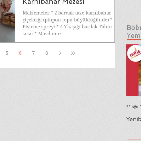
Karnıbahar Mezesi
Malzemeler * 2 bardak taze karnıbahar
çiçekciği (pinpon topu büyüklüğünde) *
Böbr
Pişirme spreyi * 4 Y.kaşığı bardak Tahin
sosu * Maydonoz...
Yeme
5
6
7
8
23 Ağu 
Yenib