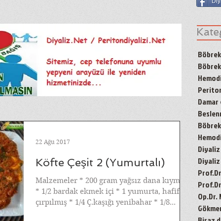
Diy
Kate
Böbrek
Böbrek
Hemodi
Periton
Damar g
Besle
Böbrek 
Hemodiy
22 Ağu 2017
Diyaliz
Diyaliz
Köfte Çeşit 2 (Yumurtalı)
Prof.D
Malzemeler * 200 gram yağsız dana kıyması
Prof.Dr
* 1/2 bardak ekmek içi * 1 yumurta, hafifçe
Op.Dr.
çırpılmış * 1/4 Ç.kaşığı yenibahar * 1/8...
Gökmen'
Biraz d