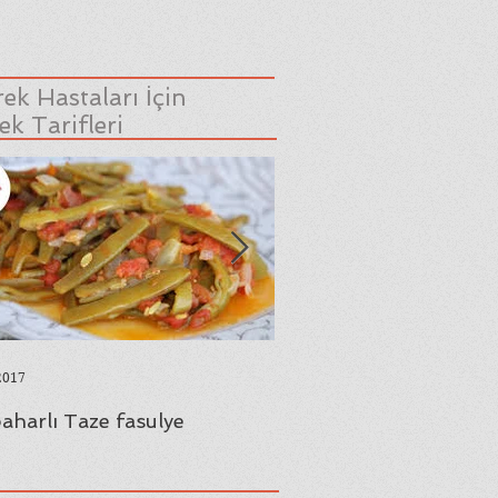
ek Hastaları İçin
k Tarifleri
2017
23 Ağu 2017
aharlı Taze fasulye
Yaprak Sarması