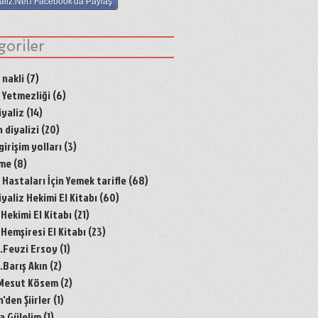
aliz.Net'i Facebook'da Paylaş
goriler
 nakli
(7)
7 yazı
 Yetmezliği
(6)
6 yazı
yaliz
(14)
14 yazı
 diyalizi
(20)
20 yazı
irişim yolları
(3)
3 yazı
nme
(8)
8 yazı
Hastaları İçin Yemek tarifle
(68)
68 yazı
aliz Hekimi El Kitabı
(60)
60 yazı
 Hekimi El Kitabı
(21)
21 yazı
 Hemşiresi El Kitabı
(23)
23 yazı
r.Fevzi Ersoy
(1)
1 yazı
.Barış Akın
(2)
2 yazı
 Mesut Kösem
(2)
2 yazı
den Şiirler
(1)
1 yazı
a Gülelim
(1)
1 yazı