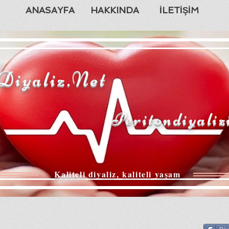
ANASAYFA
HAKKINDA
İLETİŞİM
Diyaliz.Net
Peritondiyaliz
Kaliteli diyaliz, kaliteli yaşam