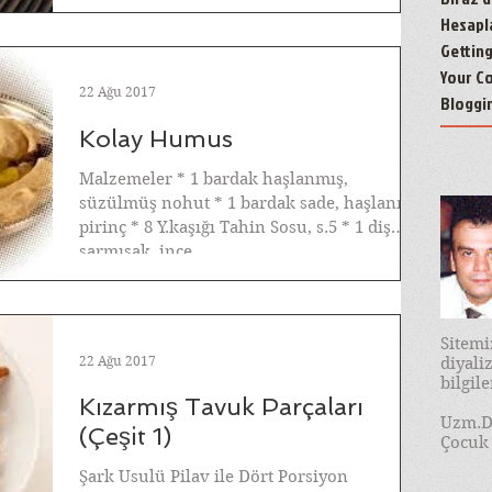
Hesapl
Gettin
Your C
22 Ağu 2017
Bloggi
Kolay Humus
Malzemeler * 1 bardak haşlanmış,
süzülmüş nohut * 1 bardak sade, haşlanmış
pirinç * 8 Y.kaşığı Tahin Sosu, s.5 * 1 diş
sarmısak, ince...
Sitem
22 Ağu 2017
diyal
bilgil
Kızarmış Tavuk Parçaları
Uzm.D
(Çeşit 1)
Çocuk 
Şark Usulü Pilav ile Dört Porsiyon