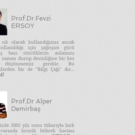
Prof.Dr.Fevzi
ERSOY
e sık olarak kullandığımız ancak
ullanıldığı için çağrışım gücü
ış bazı sözcüklerin anlamını
 zaman durup derinliğine bir kez
 düşünmemiz gerekir. Bu
lerden bir de "Bilgi Çağı" dır...
MI
Prof.Dr Alper
Demirbaş
zde 2005 yılı sonu itibarıyla kırk
ivarında kronik böbrek hastası