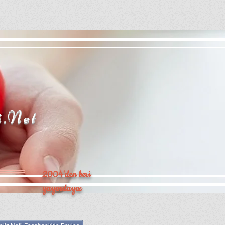
i.Net
2004'den beri
yayındayız