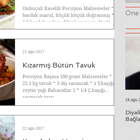
bulund
Onbuçuk Kaselik Porsiyon Malzemeler * 2
Öne 
bardak marul, küçük küçük doğranmış *
1/2 bardak soğan, dilimlenmiş ve dörde
bölünmüş * ...
22 Ağu 2017
Kızarmış Bütün Tavuk
Porsiyon Başına 100 gram Malzemeler *
22.5 kg tavuk * 3 diş sarımsak * 1 Y.kaşığı
zeytin yağı Baharatlar 1 * 1/4 Ç.kaşığı
sarmısak tozu...
29 Ağu 
Diyal
Bağla
22 Ağu 2017