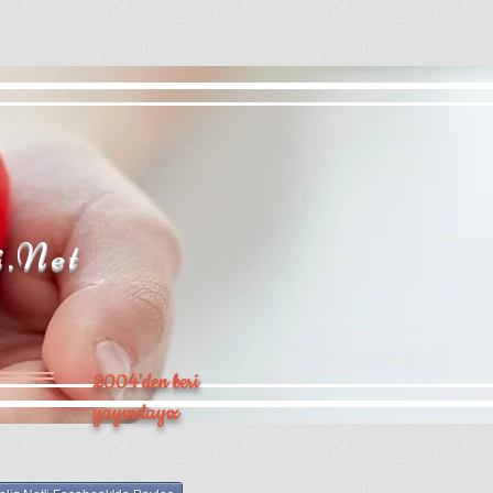
i.Net
2004'den beri
yayındayız