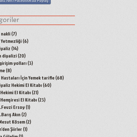
aliz.Net'i Facebook'da Paylaş
goriler
 nakli
(7)
7 yazı
 Yetmezliği
(6)
6 yazı
yaliz
(14)
14 yazı
 diyalizi
(20)
20 yazı
irişim yolları
(3)
3 yazı
nme
(8)
8 yazı
Hastaları İçin Yemek tarifle
(68)
68 yazı
aliz Hekimi El Kitabı
(60)
60 yazı
 Hekimi El Kitabı
(21)
21 yazı
 Hemşiresi El Kitabı
(23)
23 yazı
r.Fevzi Ersoy
(1)
1 yazı
.Barış Akın
(2)
2 yazı
 Mesut Kösem
(2)
2 yazı
den Şiirler
(1)
1 yazı
a Gülelim
(1)
1 yazı