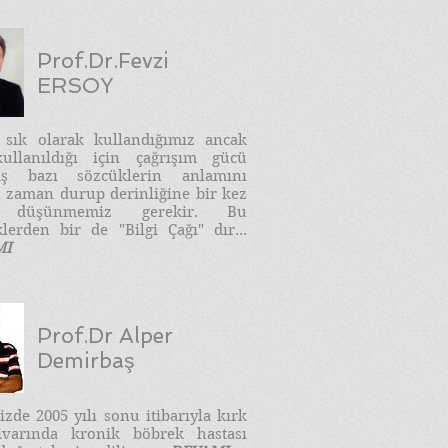
Prof.Dr.Fevzi
ERSOY
e sık olarak kullandığımız ancak
ullanıldığı için çağrışım gücü
ış bazı sözcüklerin anlamını
 zaman durup derinliğine bir kez
 düşünmemiz gerekir. Bu
lerden bir de "Bilgi Çağı" dır...
MI
Prof.Dr Alper
Demirbaş
zde 2005 yılı sonu itibarıyla kırk
ivarında kronik böbrek hastası