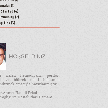
amalar
(1)
1 yazı
g Started
(4)
4 yazı
ommunity
(2)
2 yazı
ng Tips
(3)
3 yazı
HOŞGELDİNİZ
iz sizleri hemodiyaliz, periton
izi ve böbrek nakli hakkında
endirmek amacıyla hazırlanmıştır.
r.Ahmet Hamdi Erkal
Sağlığı ve Hastalıkları Uzmanı