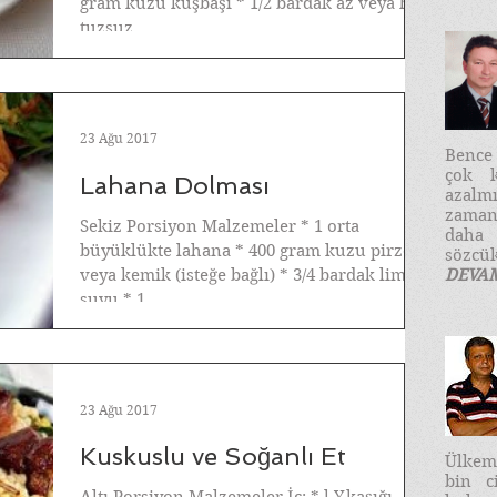
gram kuzu kuşbaşı * 1/2 bardak az veya hiç
tuzsuz...
23 Ağu 2017
​Benc
çok k
Lahana Dolması
azalm
zaman
Sekiz Porsiyon Malzemeler * 1 orta
daha
büyüklükte lahana * 400 gram kuzu pirzola
sözcük
veya kemik (isteğe bağlı) * 3/4 bardak limon
DEVA
suyu * 1...
23 Ağu 2017
Kuskuslu ve Soğanlı Et
Ülkemi
bin c