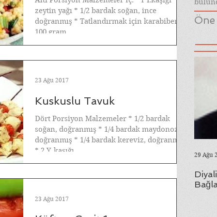
Altı Porsiyon Malzemeler İç: * l Y.kaşığı
bulund
zeytin yağı * 1/2 bardak soğan, ince
Öne 
doğranmış * Tatlandırmak için karabiber *
100 gram...
23 Ağu 2017
Kuskuslu Tavuk
Dört Porsiyon Malzemeler * 1/2 bardak
soğan, doğranmış * 1/4 bardak maydonoz,
doğranmış * 1/4 bardak kereviz, doğranmış
* 2 Y. kaşığı...
29 Ağu 
Diyal
Bağla
23 Ağu 2017