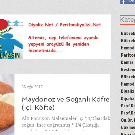
Diy
Kate
Böbrek
Böbrek
Hemodi
Periton
Damar g
Besle
Böbrek 
Hemodiy
23 Ağu 2017
Diyaliz
Diyaliz
Maydonoz ve Soğanlı Köfte
Prof.D
(İçli Köfte)
Prof.Dr
Altı Porsiyon Malzemeler İç: * 1/2 bardak
Op.Dr.
soğan, ince doğranmış * 1/4 Ç.kaşığı
Gökmen'
yenibahar * 1/2 bardak maydonoz, ince
Biraz d