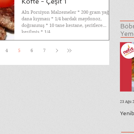
Köfte - Çeşit 1
Altı Porsiyon Malzemeler * 200 gram yağsız
dana kıyması * 1/4 bardak maydonoz,
Böbr
doğranmış * 10 tane kestane, şeritlere
kesilmiş * 1/4...
Yeme
4
5
6
7
23 Ağu 
Yenib