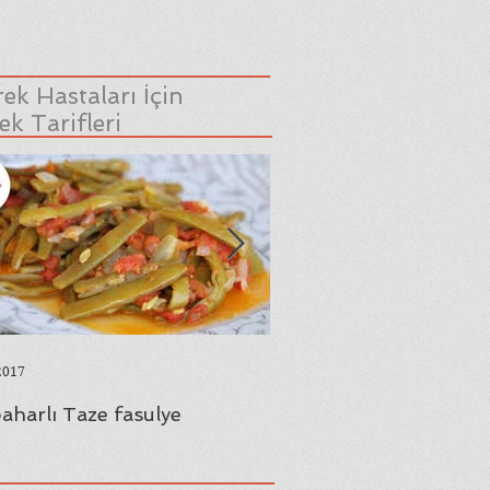
ek Hastaları İçin
k Tarifleri
2017
23 Ağu 2017
aharlı Taze fasulye
Yaprak Sarması