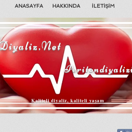
ANASAYFA
HAKKINDA
İLETİŞİM
Diyaliz.Net
Peritondiyaliz
Kaliteli diyaliz, kaliteli yaşam