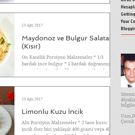
doğranmış * 1...
Hesapl
Gettin
Your C
23 Ağu 2017
Bloggi
Maydonoz ve Bulgur Salatası
(Kısır)
On Kaselik Porsiyon Malzemeler * 1/3
bardak ince bulgur * 1 bardak doğranmış
taze soğan (tercih edilen) veya tatlı soğan *
3...
Sitem
23 Ağu 2017
diyal
bilgil
Limonlu Kuzu İncik
Uzm.D
Çocuk 
Altı Porsiyon Malzemeler * 2 tane kuzu
incik (her biri yaklaşık 400 gram) veya 400