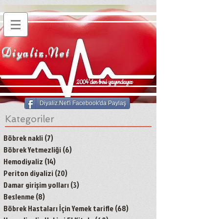
Diyaliz.Net
2004'den beri yayındayız
Diyaliz.Net'i Facebook'da Paylaş
Kategoriler
Böbrek nakli
(7)
7 yazı
Böbrek Yetmezliği
(6)
6 yazı
Hemodiyaliz
(14)
14 yazı
Periton diyalizi
(20)
20 yazı
Damar girişim yolları
(3)
3 yazı
Beslenme
(8)
8 yazı
Böbrek Hastaları İçin Yemek tarifle
(68)
68 yazı