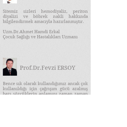
Sitemiz sizleri hemodiyaliz, periton
diyalizi ve böbrek nakli hakkında
bilgilendirmek amacıyla hazırlanmıştır.
Uzm.Dr.Ahmet Hamdi Erkal
Çocuk Sağlığı ve Hastalıkları Uzmanı
Prof.Dr.Fevzi ERSOY
​Bence sık olarak kullandığımız ancak çok
kullanıldığı için çağrışım gücü azalmış
bazı sözcüklerin anlamını zaman zaman
durup derinliğine bir kez daha
düşünmemiz gerekir. Bu sözcüklerden
bir de "Bilgi Çağı" dır...
DEVAMI