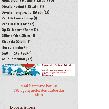
Hemodiyaliz Hekimi El Kitabı
(60)
60 yazı
Diyaliz Hekimi El Kitabı
(21)
21 yazı
Diyaliz Hemşiresi El Kitabı
(23)
23 yazı
Prof.Dr.Fevzi Ersoy
(1)
1 yazı
Prof.Dr.Barış Akın
(2)
2 yazı
Op.Dr. Mesut Kösem
(2)
2 yazı
Gökmen'den Şiirler
(1)
1 yazı
Biraz da Gülelim
(1)
1 yazı
Hesaplamalar
(1)
1 yazı
Getting Started
(4)
4 yazı
Your Community
(2)
2 yazı
Blogging Tips
(3)
3 yazı
Mail listemize katılın
Tüm gelişmelerden haberdar
olun